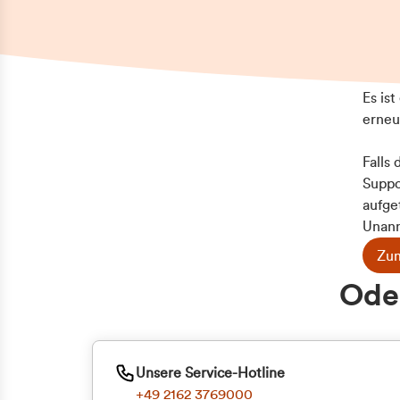
Es is
erneu
Falls
Suppo
aufge
Unann
Zum
Oder
Unsere Service-Hotline
+49 2162 3769000