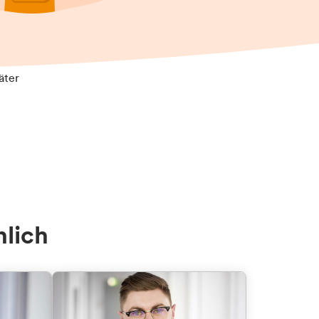
äter
nlich