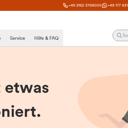
+49 2162 3769000
+49 177 83
e
Service
Hilfe & FAQ
t etwas
niert.