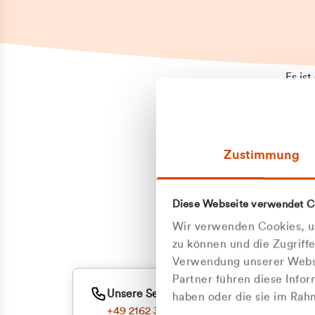
Es is
erneu
Falls
Suppo
Zustimmung
aufge
Unann
Zum
Diese Webseite verwendet C
Oder
Wir verwenden Cookies, um
zu können und die Zugriff
Verwendung unserer Websi
Partner führen diese Info
Unsere Service-Hotline
haben oder die sie im Ra
+49 2162 3769000