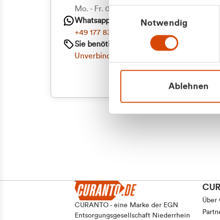
Mo. - Fr. 08.00 - 16:30 Uhr
Einwilligungsauswahl
Whatsapp
Notwendig
+49 177 8376058
Sie benötigen ein individuelles Angebot?
Unverbindliche Anfrage stellen
Ablehnen
CU
Über
CURANTO - eine Marke der EGN
Partn
Entsorgungsgesellschaft Niederrhein