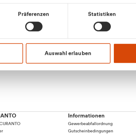
Präferenzen
Statistiken
Apilash Balanes
Vertrieb - Gewerbeku
0216 237 69050
Auswahl erlauben
RANTO
Informationen
 CURANTO
Gewerbeabfallordnung
er
Gutscheinbedingungen