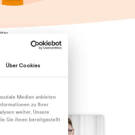
äter
Über Cookies
nlich
 soziale Medien anbieten
nformationen zu Ihrer
alysen weiter. Unsere
e Sie ihnen bereitgestellt