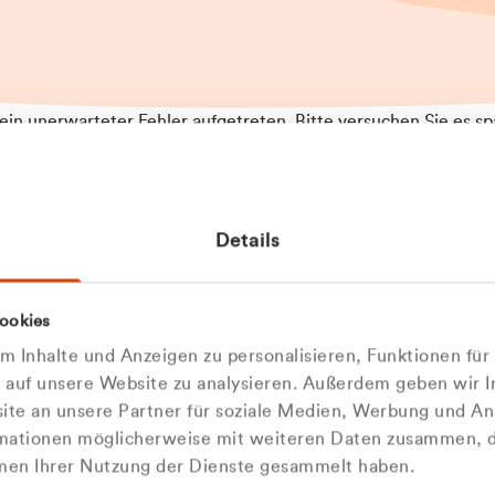
t ein unerwarteter Fehler aufgetreten. Bitte versuchen Sie es sp
t.
 das Problem weiterhin besteht, kontaktieren Sie bitte unseren
rt und geben Sie, falls möglich, weitere Informationen zum
Details
tretenen Fehler an. Wir entschuldigen uns für eventuelle
ehmlichkeiten.
 Abfallberater
Zur Startseite
ookies
 kontaktieren Sie uns persö
 Inhalte und Anzeigen zu personalisieren, Funktionen für
e auf unsere Website zu analysieren. Außerdem geben wir I
Wir sind gerne für Sie da
te an unsere Partner für soziale Medien, Werbung und An
rmationen möglicherweise mit weiteren Daten zusammen, di
hmen Ihrer Nutzung der Dienste gesammelt haben.