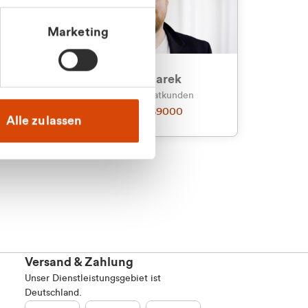
Marketing
an
Julian Marek
nden
Vertrieb - Privatkunden
0216 237 69000
Alle zulassen
Versand & Zahlung
Unser Dienstleistungsgebiet ist
Deutschland.