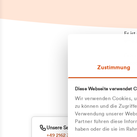
Es is
erneu
Falls
Suppo
Zustimmung
aufge
Unann
Zum
Diese Webseite verwendet C
Oder
Wir verwenden Cookies, um
zu können und die Zugriff
Verwendung unserer Websi
Partner führen diese Info
Unsere Service-Hotline
haben oder die sie im Ra
+49 2162 3769000