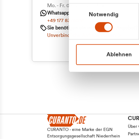
Mo. - Fr. 08.00 - 16:30 Uhr
Einwilligungsauswahl
Whatsapp
Notwendig
+49 177 8376058
Sie benötigen ein individuelles Angebot?
Unverbindliche Anfrage stellen
Ablehnen
CU
Über
CURANTO - eine Marke der EGN
Partn
Entsorgungsgesellschaft Niederrhein