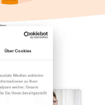
äter
Über Cookies
nlich
 soziale Medien anbieten
nformationen zu Ihrer
alysen weiter. Unsere
e Sie ihnen bereitgestellt