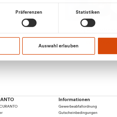
Präferenzen
Statistiken
Apilash Balanes
Vertrieb - Gewerbeku
0216 237 69050
Auswahl erlauben
RANTO
Informationen
 CURANTO
Gewerbeabfallordnung
er
Gutscheinbedingungen