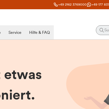
+49 2162 3769000
+49 177 83
e
Service
Hilfe & FAQ
t etwas
niert.