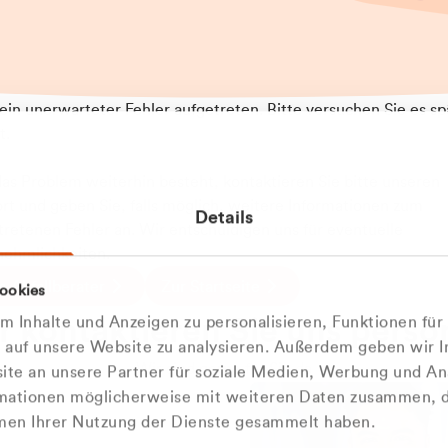
t ein unerwarteter Fehler aufgetreten. Bitte versuchen Sie es sp
t.
 das Problem weiterhin besteht, kontaktieren Sie bitte unseren
rt und geben Sie, falls möglich, weitere Informationen zum
Details
tretenen Fehler an. Wir entschuldigen uns für eventuelle
ehmlichkeiten.
 Abfallberater
Zur Startseite
ookies
 kontaktieren Sie uns persö
 Inhalte und Anzeigen zu personalisieren, Funktionen für
e auf unsere Website zu analysieren. Außerdem geben wir I
Wir sind gerne für Sie da
te an unsere Partner für soziale Medien, Werbung und An
rmationen möglicherweise mit weiteren Daten zusammen, di
hmen Ihrer Nutzung der Dienste gesammelt haben.