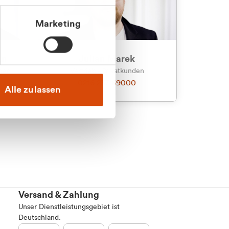
Marketing
an
Julian Marek
nden
Vertrieb - Privatkunden
0216 237 69000
Alle zulassen
Versand & Zahlung
Unser Dienstleistungsgebiet ist
Deutschland.