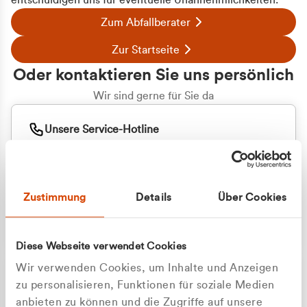
entschuldigen uns für eventuelle Unannehmlichkeiten.
Zum Abfallberater
Zur Startseite
Oder kontaktieren Sie uns persönlich
Wir sind gerne für Sie da
Unsere Service-Hotline
+49 2162 3769000
Mo. - Fr. 08.00 - 16:30 Uhr
Whatsapp
+49 177 8376058
Zustimmung
Details
Über Cookies
Sie benötigen ein individuelles Angebot?
Unverbindliche Anfrage stellen
Diese Webseite verwendet Cookies
Wir verwenden Cookies, um Inhalte und Anzeigen
zu personalisieren, Funktionen für soziale Medien
anbieten zu können und die Zugriffe auf unsere