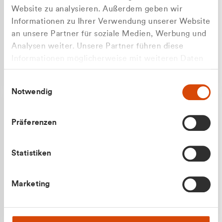
Website zu analysieren. Außerdem geben wir
Informationen zu Ihrer Verwendung unserer Website
an unsere Partner für soziale Medien, Werbung und
Analysen weiter. Unsere Partner führen diese
Apilash Balanesan
Informationen möglicherweise mit weiteren Daten
Vertrieb - Gewerbekunden
Zu welcher Kundengruppe
zusammen, die Sie ihnen bereitgestellt haben oder
0216 237 69050
Einwilligungsauswahl
die sie im Rahmen Ihrer Nutzung der Dienste
gehören Sie?
Notwendig
gesammelt haben.
Privatkunde (inkl. MwSt.)
Präferenzen
Geschäftskunde (exkl. MwSt.)
Statistiken
Julian Marek
Marketing
Vertrieb - Privatkunden
0216 237 69000