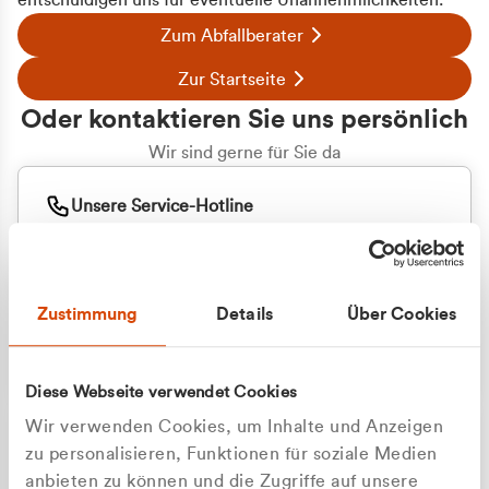
entschuldigen uns für eventuelle Unannehmlichkeiten.
Zum Abfallberater
Zur Startseite
Oder kontaktieren Sie uns persönlich
Wir sind gerne für Sie da
Unsere Service-Hotline
+49 2162 3769000
Mo. - Fr. 08.00 - 16:30 Uhr
Whatsapp
+49 177 8376058
Zustimmung
Details
Über Cookies
Sie benötigen ein individuelles Angebot?
Unverbindliche Anfrage stellen
Diese Webseite verwendet Cookies
Wir verwenden Cookies, um Inhalte und Anzeigen
zu personalisieren, Funktionen für soziale Medien
anbieten zu können und die Zugriffe auf unsere