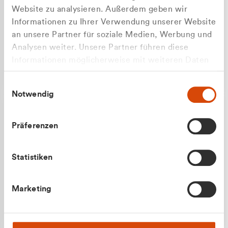
Website zu analysieren. Außerdem geben wir
Informationen zu Ihrer Verwendung unserer Website
an unsere Partner für soziale Medien, Werbung und
Analysen weiter. Unsere Partner führen diese
Apilash Balanesan
Informationen möglicherweise mit weiteren Daten
Vertrieb - Gewerbekunden
zusammen, die Sie ihnen bereitgestellt haben oder
0216 237 69050
Einwilligungsauswahl
die sie im Rahmen Ihrer Nutzung der Dienste
Notwendig
gesammelt haben.
Präferenzen
Statistiken
Julian Marek
Marketing
Vertrieb - Privatkunden
0216 237 69000