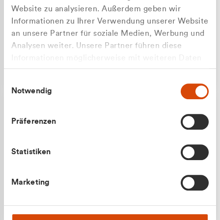
Website zu analysieren. Außerdem geben wir
Informationen zu Ihrer Verwendung unserer Website
an unsere Partner für soziale Medien, Werbung und
Analysen weiter. Unsere Partner führen diese
Apilash Balanesan
Informationen möglicherweise mit weiteren Daten
Vertrieb - Gewerbekunden
zusammen, die Sie ihnen bereitgestellt haben oder
0216 237 69050
Einwilligungsauswahl
die sie im Rahmen Ihrer Nutzung der Dienste
Notwendig
gesammelt haben.
Präferenzen
Statistiken
Julian Marek
Marketing
Vertrieb - Privatkunden
0216 237 69000