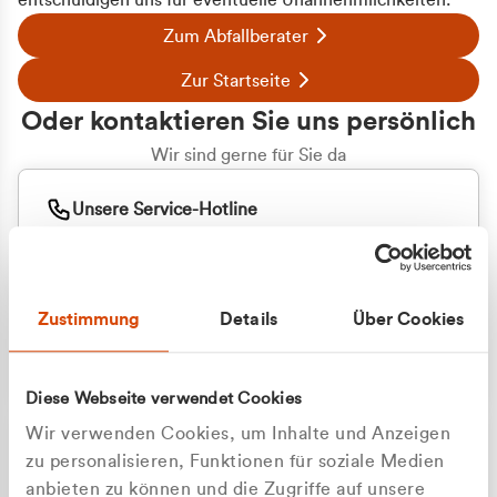
entschuldigen uns für eventuelle Unannehmlichkeiten.
Zum Abfallberater
Zur Startseite
Oder kontaktieren Sie uns persönlich
Wir sind gerne für Sie da
Unsere Service-Hotline
+49 2162 3769000
Mo. - Fr. 08.00 - 16:30 Uhr
Whatsapp
+49 177 8376058
Zustimmung
Details
Über Cookies
Sie benötigen ein individuelles Angebot?
Unverbindliche Anfrage stellen
Diese Webseite verwendet Cookies
Wir verwenden Cookies, um Inhalte und Anzeigen
zu personalisieren, Funktionen für soziale Medien
anbieten zu können und die Zugriffe auf unsere