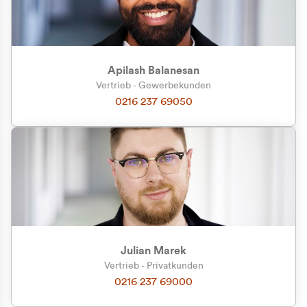
Apilash Balanesan
Vertrieb - Gewerbekunden
Zu welcher Kundengruppe
0216 237 69050
gehören Sie?
Privatkunde (inkl. MwSt.)
Geschäftskunde (exkl. MwSt.)
Julian Marek
Vertrieb - Privatkunden
0216 237 69000