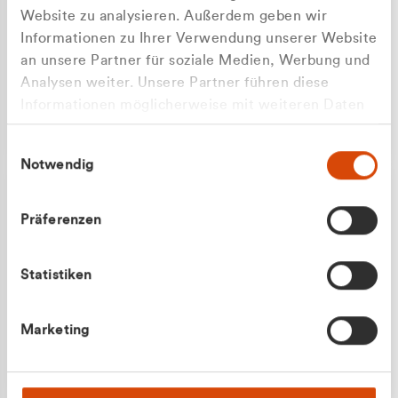
Website zu analysieren. Außerdem geben wir
Informationen zu Ihrer Verwendung unserer Website
an unsere Partner für soziale Medien, Werbung und
Analysen weiter. Unsere Partner führen diese
Apilash Balanesan
Informationen möglicherweise mit weiteren Daten
Vertrieb - Gewerbekunden
zusammen, die Sie ihnen bereitgestellt haben oder
0216 237 69050
Einwilligungsauswahl
die sie im Rahmen Ihrer Nutzung der Dienste
Notwendig
gesammelt haben.
Präferenzen
Statistiken
Julian Marek
Marketing
Vertrieb - Privatkunden
0216 237 69000