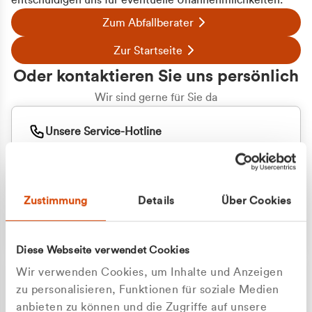
entschuldigen uns für eventuelle Unannehmlichkeiten.
Zum Abfallberater
Zur Startseite
Oder kontaktieren Sie uns persönlich
Wir sind gerne für Sie da
Unsere Service-Hotline
+49 2162 3769000
Mo. - Fr. 08.00 - 16:30 Uhr
Whatsapp
+49 177 8376058
Zustimmung
Details
Über Cookies
Sie benötigen ein individuelles Angebot?
Unverbindliche Anfrage stellen
Diese Webseite verwendet Cookies
Wir verwenden Cookies, um Inhalte und Anzeigen
zu personalisieren, Funktionen für soziale Medien
anbieten zu können und die Zugriffe auf unsere