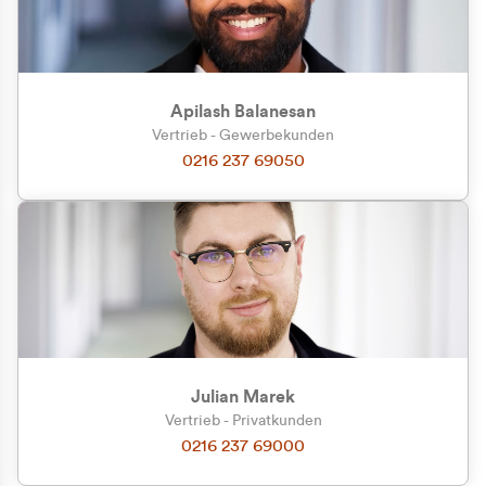
Apilash Balanesan
Vertrieb - Gewerbekunden
Zu welcher Kundengruppe
0216 237 69050
gehören Sie?
Privatkunde (inkl. MwSt.)
Geschäftskunde (exkl. MwSt.)
Julian Marek
Vertrieb - Privatkunden
0216 237 69000