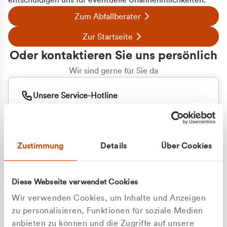
entschuldigen uns für eventuelle Unannehmlichkeiten.
Zum Abfallberater
Zur Startseite
Oder kontaktieren Sie uns persönlich
Wir sind gerne für Sie da
Unsere Service-Hotline
+49 2162 3769000
Mo. - Fr. 08.00 - 16:30 Uhr
Whatsapp
+49 177 8376058
Zustimmung
Details
Über Cookies
Sie benötigen ein individuelles Angebot?
Unverbindliche Anfrage stellen
Diese Webseite verwendet Cookies
Wir verwenden Cookies, um Inhalte und Anzeigen
zu personalisieren, Funktionen für soziale Medien
anbieten zu können und die Zugriffe auf unsere