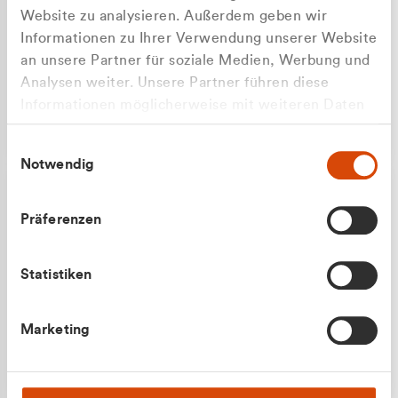
Website zu analysieren. Außerdem geben wir
Informationen zu Ihrer Verwendung unserer Website
an unsere Partner für soziale Medien, Werbung und
Analysen weiter. Unsere Partner führen diese
Apilash Balanesan
Informationen möglicherweise mit weiteren Daten
Vertrieb - Gewerbekunden
zusammen, die Sie ihnen bereitgestellt haben oder
0216 237 69050
Einwilligungsauswahl
die sie im Rahmen Ihrer Nutzung der Dienste
Notwendig
gesammelt haben.
Präferenzen
Statistiken
Julian Marek
Marketing
Vertrieb - Privatkunden
0216 237 69000