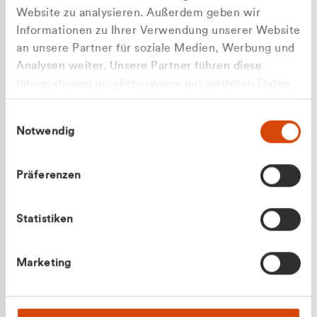
Website zu analysieren. Außerdem geben wir
Informationen zu Ihrer Verwendung unserer Website
an unsere Partner für soziale Medien, Werbung und
Analysen weiter. Unsere Partner führen diese
Apilash Balanesan
Informationen möglicherweise mit weiteren Daten
Vertrieb - Gewerbekunden
zusammen, die Sie ihnen bereitgestellt haben oder
0216 237 69050
Einwilligungsauswahl
die sie im Rahmen Ihrer Nutzung der Dienste
Notwendig
gesammelt haben.
Präferenzen
Statistiken
Julian Marek
Marketing
Vertrieb - Privatkunden
0216 237 69000