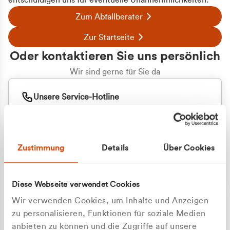
entschuldigen uns für eventuelle Unannehmlichkeiten.
Zum Abfallberater
Zur Startseite
Oder kontaktieren Sie uns persönlich
Wir sind gerne für Sie da
Unsere Service-Hotline
+49 2162 3769000
Mo. - Fr. 08.00 - 16:30 Uhr
Whatsapp
+49 177 8376058
Zustimmung
Details
Über Cookies
Sie benötigen ein individuelles Angebot?
Unverbindliche Anfrage stellen
Diese Webseite verwendet Cookies
Wir verwenden Cookies, um Inhalte und Anzeigen
zu personalisieren, Funktionen für soziale Medien
anbieten zu können und die Zugriffe auf unsere