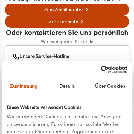
entschuldigen uns für eventuelle Unannehmlichkeiten.
Zum Abfallberater
Zur Startseite
Oder kontaktieren Sie uns persönlich
Wir sind gerne für Sie da
Unsere Service-Hotline
+49 2162 3769000
Mo. - Fr. 08.00 - 16:30 Uhr
Whatsapp
+49 177 8376058
Zustimmung
Details
Über Cookies
Sie benötigen ein individuelles Angebot?
Unverbindliche Anfrage stellen
Diese Webseite verwendet Cookies
Wir verwenden Cookies, um Inhalte und Anzeigen
zu personalisieren, Funktionen für soziale Medien
anbieten zu können und die Zugriffe auf unsere