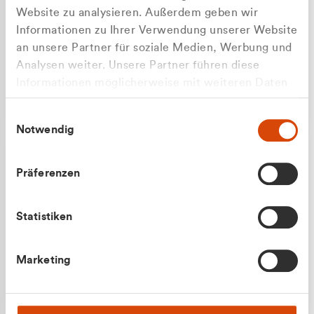
Website zu analysieren. Außerdem geben wir
Informationen zu Ihrer Verwendung unserer Website
an unsere Partner für soziale Medien, Werbung und
Analysen weiter. Unsere Partner führen diese
Apilash Balanesan
Informationen möglicherweise mit weiteren Daten
Vertrieb - Gewerbekunden
Zu welcher Kundengruppe
zusammen, die Sie ihnen bereitgestellt haben oder
0216 237 69050
Einwilligungsauswahl
die sie im Rahmen Ihrer Nutzung der Dienste
gehören Sie?
Notwendig
gesammelt haben.
Privatkunde (inkl. MwSt.)
Präferenzen
Geschäftskunde (exkl. MwSt.)
Statistiken
Julian Marek
Marketing
Vertrieb - Privatkunden
0216 237 69000