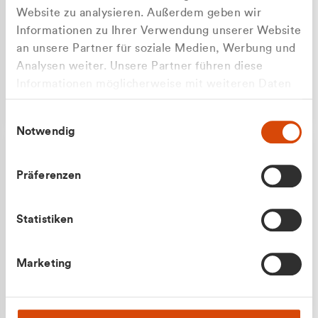
Website zu analysieren. Außerdem geben wir
Informationen zu Ihrer Verwendung unserer Website
an unsere Partner für soziale Medien, Werbung und
Analysen weiter. Unsere Partner führen diese
Apilash Balanesan
Informationen möglicherweise mit weiteren Daten
Vertrieb - Gewerbekunden
Zu welcher Kundengruppe
zusammen, die Sie ihnen bereitgestellt haben oder
0216 237 69050
Einwilligungsauswahl
die sie im Rahmen Ihrer Nutzung der Dienste
gehören Sie?
Notwendig
gesammelt haben.
Privatkunde (inkl. MwSt.)
Präferenzen
Geschäftskunde (exkl. MwSt.)
Statistiken
Julian Marek
Marketing
Vertrieb - Privatkunden
0216 237 69000