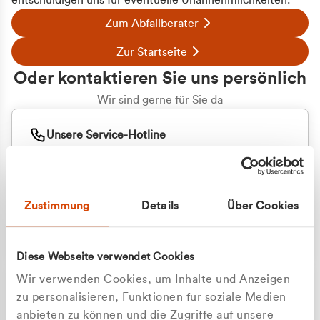
entschuldigen uns für eventuelle Unannehmlichkeiten.
Zum Abfallberater
Zur Startseite
Oder kontaktieren Sie uns persönlich
Wir sind gerne für Sie da
Unsere Service-Hotline
+49 2162 3769000
Mo. - Fr. 08.00 - 16:30 Uhr
Whatsapp
+49 177 8376058
Zustimmung
Details
Über Cookies
Sie benötigen ein individuelles Angebot?
Unverbindliche Anfrage stellen
Diese Webseite verwendet Cookies
Wir verwenden Cookies, um Inhalte und Anzeigen
zu personalisieren, Funktionen für soziale Medien
anbieten zu können und die Zugriffe auf unsere