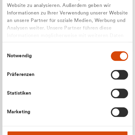
Website zu analysieren. Außerdem geben wir
Informationen zu Ihrer Verwendung unserer Website
an unsere Partner für soziale Medien, Werbung und
Analysen weiter. Unsere Partner führen diese
Apilash Balanesan
Informationen möglicherweise mit weiteren Daten
Vertrieb - Gewerbekunden
zusammen, die Sie ihnen bereitgestellt haben oder
0216 237 69050
Einwilligungsauswahl
die sie im Rahmen Ihrer Nutzung der Dienste
Notwendig
gesammelt haben.
Präferenzen
Statistiken
Julian Marek
Marketing
Vertrieb - Privatkunden
0216 237 69000