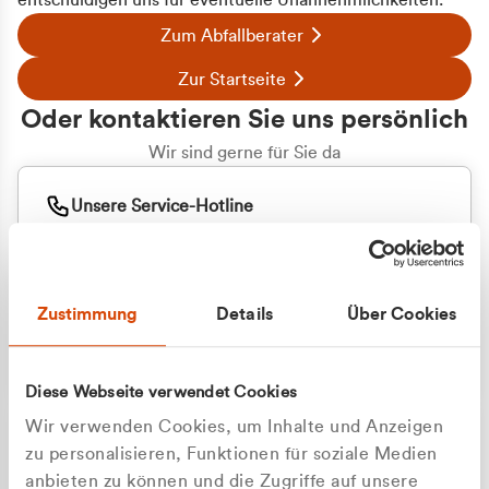
entschuldigen uns für eventuelle Unannehmlichkeiten.
Zum Abfallberater
Zur Startseite
Oder kontaktieren Sie uns persönlich
Wir sind gerne für Sie da
Unsere Service-Hotline
+49 2162 3769000
Mo. - Fr. 08.00 - 16:30 Uhr
Whatsapp
+49 177 8376058
Zustimmung
Details
Über Cookies
Sie benötigen ein individuelles Angebot?
Unverbindliche Anfrage stellen
Diese Webseite verwendet Cookies
Wir verwenden Cookies, um Inhalte und Anzeigen
zu personalisieren, Funktionen für soziale Medien
anbieten zu können und die Zugriffe auf unsere