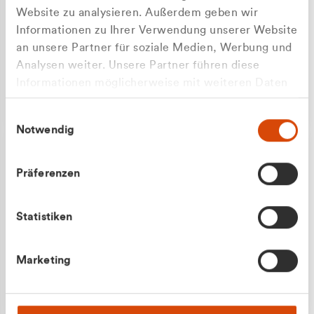
Website zu analysieren. Außerdem geben wir
Informationen zu Ihrer Verwendung unserer Website
an unsere Partner für soziale Medien, Werbung und
Analysen weiter. Unsere Partner führen diese
Apilash Balanesan
Informationen möglicherweise mit weiteren Daten
Vertrieb - Gewerbekunden
zusammen, die Sie ihnen bereitgestellt haben oder
0216 237 69050
Einwilligungsauswahl
die sie im Rahmen Ihrer Nutzung der Dienste
Notwendig
gesammelt haben.
Präferenzen
Statistiken
Julian Marek
Marketing
Vertrieb - Privatkunden
0216 237 69000