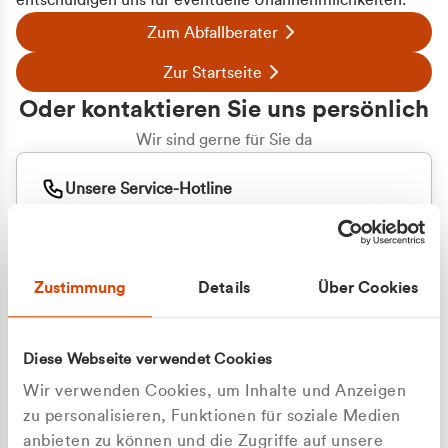
entschuldigen uns für eventuelle Unannehmlichkeiten.
Zum Abfallberater
Zur Startseite
Oder kontaktieren Sie uns persönlich
Wir sind gerne für Sie da
Unsere Service-Hotline
+49 2162 3769000
Mo. - Fr. 08.00 - 16:30 Uhr
Whatsapp
+49 177 8376058
Zustimmung
Details
Über Cookies
Sie benötigen ein individuelles Angebot?
Unverbindliche Anfrage stellen
Diese Webseite verwendet Cookies
Wir verwenden Cookies, um Inhalte und Anzeigen
zu personalisieren, Funktionen für soziale Medien
anbieten zu können und die Zugriffe auf unsere