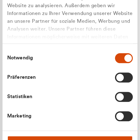
Website zu analysieren. Außerdem geben wir
Informationen zu Ihrer Verwendung unserer Website
an unsere Partner für soziale Medien, Werbung und
Analysen weiter. Unsere Partner führen diese
Apilash Balanesan
Informationen möglicherweise mit weiteren Daten
Vertrieb - Gewerbekunden
zusammen, die Sie ihnen bereitgestellt haben oder
0216 237 69050
Einwilligungsauswahl
die sie im Rahmen Ihrer Nutzung der Dienste
Notwendig
gesammelt haben.
Präferenzen
Statistiken
Julian Marek
Marketing
Vertrieb - Privatkunden
0216 237 69000