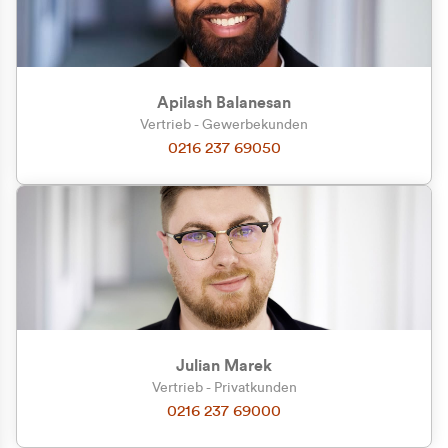
Apilash Balanesan
Vertrieb - Gewerbekunden
Zu welcher Kundengruppe
0216 237 69050
gehören Sie?
Privatkunde (inkl. MwSt.)
Geschäftskunde (exkl. MwSt.)
Julian Marek
Vertrieb - Privatkunden
0216 237 69000