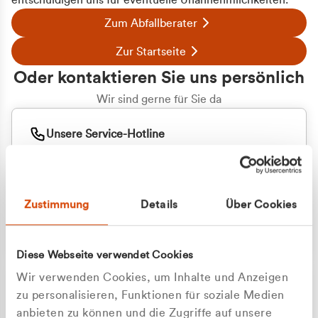
entschuldigen uns für eventuelle Unannehmlichkeiten.
Zum Abfallberater
Zur Startseite
Oder kontaktieren Sie uns persönlich
Wir sind gerne für Sie da
Unsere Service-Hotline
+49 2162 3769000
Mo. - Fr. 08.00 - 16:30 Uhr
Whatsapp
+49 177 8376058
Zustimmung
Details
Über Cookies
Sie benötigen ein individuelles Angebot?
Unverbindliche Anfrage stellen
Diese Webseite verwendet Cookies
Wir verwenden Cookies, um Inhalte und Anzeigen
zu personalisieren, Funktionen für soziale Medien
anbieten zu können und die Zugriffe auf unsere