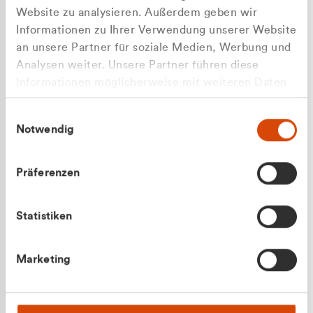
Website zu analysieren. Außerdem geben wir
Informationen zu Ihrer Verwendung unserer Website
an unsere Partner für soziale Medien, Werbung und
Analysen weiter. Unsere Partner führen diese
Apilash Balanesan
Informationen möglicherweise mit weiteren Daten
Vertrieb - Gewerbekunden
Zu welcher Kundengruppe
zusammen, die Sie ihnen bereitgestellt haben oder
0216 237 69050
Einwilligungsauswahl
die sie im Rahmen Ihrer Nutzung der Dienste
gehören Sie?
Notwendig
gesammelt haben.
Privatkunde (inkl. MwSt.)
Präferenzen
Geschäftskunde (exkl. MwSt.)
Statistiken
Julian Marek
Marketing
Vertrieb - Privatkunden
0216 237 69000