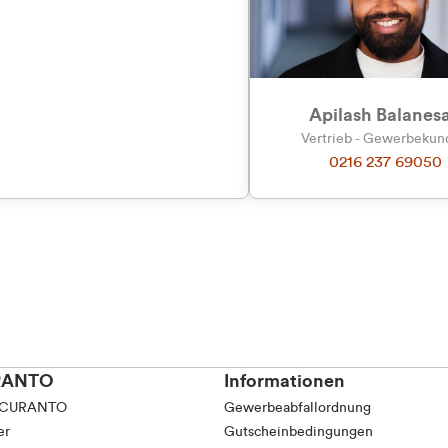
tkunde (inkl. MwSt.)
tskunde (exkl. MwSt.)
Apilash Balanes
Vertrieb - Gewerbeku
0216 237 69050
RANTO
Informationen
 CURANTO
Gewerbeabfallordnung
er
Gutscheinbedingungen