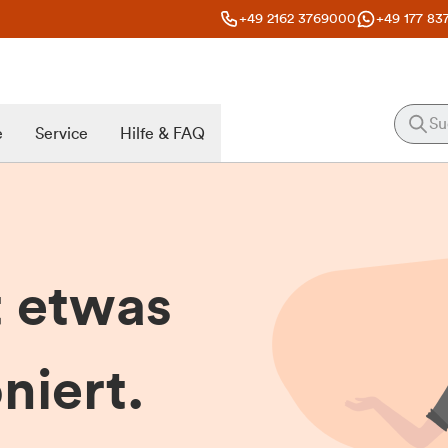
+49 2162 3769000
+49 177 83
e
Service
Hilfe & FAQ
t etwas
niert.