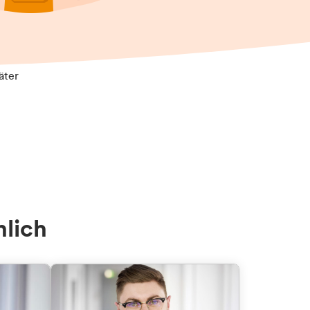
äter
nlich