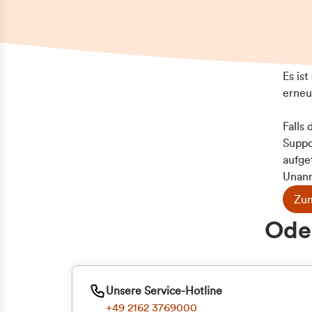
Es is
erneu
Falls
Suppo
aufge
Unann
Zum
Z
Oder
Kun
ge
Unsere Service-Hotline
+49 2162 3769000