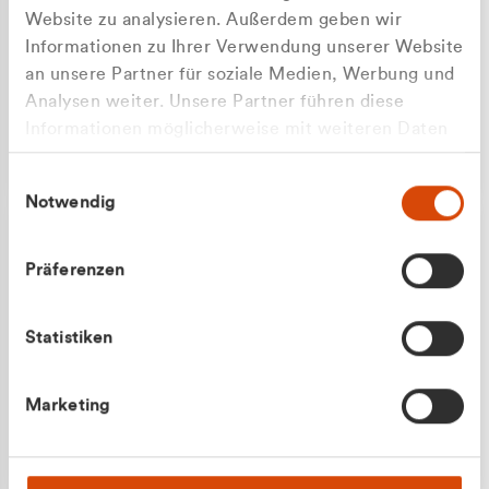
Website zu analysieren. Außerdem geben wir
Informationen zu Ihrer Verwendung unserer Website
an unsere Partner für soziale Medien, Werbung und
Analysen weiter. Unsere Partner führen diese
Apilash Balanesan
Informationen möglicherweise mit weiteren Daten
Vertrieb - Gewerbekunden
Zu welcher Kundengruppe
zusammen, die Sie ihnen bereitgestellt haben oder
0216 237 69050
Einwilligungsauswahl
die sie im Rahmen Ihrer Nutzung der Dienste
gehören Sie?
Notwendig
gesammelt haben.
Privatkunde (inkl. MwSt.)
Präferenzen
Geschäftskunde (exkl. MwSt.)
Statistiken
Julian Marek
Marketing
Vertrieb - Privatkunden
0216 237 69000