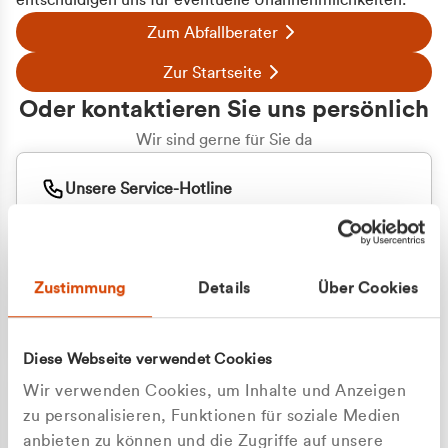
entschuldigen uns für eventuelle Unannehmlichkeiten.
Zum Abfallberater
Zur Startseite
Oder kontaktieren Sie uns persönlich
Wir sind gerne für Sie da
Unsere Service-Hotline
+49 2162 3769000
Mo. - Fr. 08.00 - 16:30 Uhr
Whatsapp
+49 177 8376058
Zustimmung
Details
Über Cookies
Sie benötigen ein individuelles Angebot?
Unverbindliche Anfrage stellen
Diese Webseite verwendet Cookies
Wir verwenden Cookies, um Inhalte und Anzeigen
zu personalisieren, Funktionen für soziale Medien
anbieten zu können und die Zugriffe auf unsere