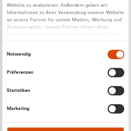
Website zu analysieren. Außerdem geben wir
Informationen zu Ihrer Verwendung unserer Website
an unsere Partner für soziale Medien, Werbung und
Analysen weiter. Unsere Partner führen diese
Apilash Balanesan
Informationen möglicherweise mit weiteren Daten
Vertrieb - Gewerbekunden
zusammen, die Sie ihnen bereitgestellt haben oder
0216 237 69050
Einwilligungsauswahl
die sie im Rahmen Ihrer Nutzung der Dienste
Notwendig
gesammelt haben.
Präferenzen
Statistiken
Julian Marek
Marketing
Vertrieb - Privatkunden
0216 237 69000