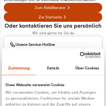
entschuldigen uns für eventuelle Unannehmlichkeiten.
Zum Abfallberater
Zur Startseite
Oder kontaktieren Sie uns persönlich
Wir sind gerne für Sie da
Unsere Service-Hotline
+49 2162 3769000
Mo. - Fr. 08.00 - 16:30 Uhr
Whatsapp
+49 177 8376058
Zustimmung
Details
Über Cookies
Sie benötigen ein individuelles Angebot?
Unverbindliche Anfrage stellen
Diese Webseite verwendet Cookies
Wir verwenden Cookies, um Inhalte und Anzeigen
zu personalisieren, Funktionen für soziale Medien
anbieten zu können und die Zugriffe auf unsere