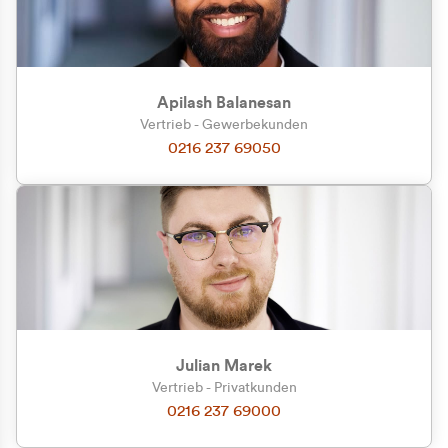
Apilash Balanesan
Vertrieb - Gewerbekunden
Zu welcher Kundengruppe
0216 237 69050
gehören Sie?
Privatkunde (inkl. MwSt.)
Geschäftskunde (exkl. MwSt.)
Julian Marek
Vertrieb - Privatkunden
0216 237 69000