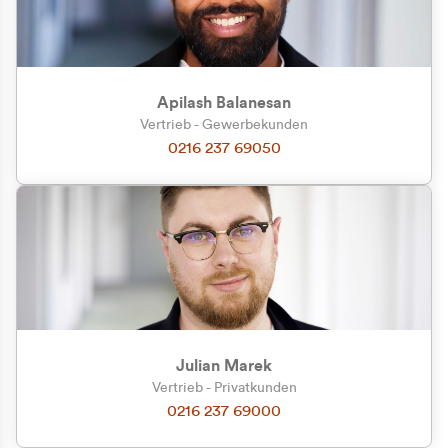
Apilash Balanesan
Vertrieb - Gewerbekunden
Zu welcher Kundengruppe
0216 237 69050
gehören Sie?
Privatkunde (inkl. MwSt.)
Geschäftskunde (exkl. MwSt.)
Julian Marek
Vertrieb - Privatkunden
0216 237 69000