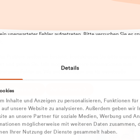
t ein unerwarteter Fehler aufgetreten. Bitte versuchen Sie es sp
t.
 das Problem weiterhin besteht, kontaktieren Sie bitte unseren
rt und geben Sie, falls möglich, weitere Informationen zum
Details
tretenen Fehler an. Wir entschuldigen uns für eventuelle
ehmlichkeiten.
 Abfallberater
Zur Startseite
ookies
u welcher
 kontaktieren Sie uns persö
 Inhalte und Anzeigen zu personalisieren, Funktionen für
dengruppe
e auf unsere Website zu analysieren. Außerdem geben wir I
Wir sind gerne für Sie da
te an unsere Partner für soziale Medien, Werbung und An
rmationen möglicherweise mit weiteren Daten zusammen, di
hören Sie?
hmen Ihrer Nutzung der Dienste gesammelt haben.