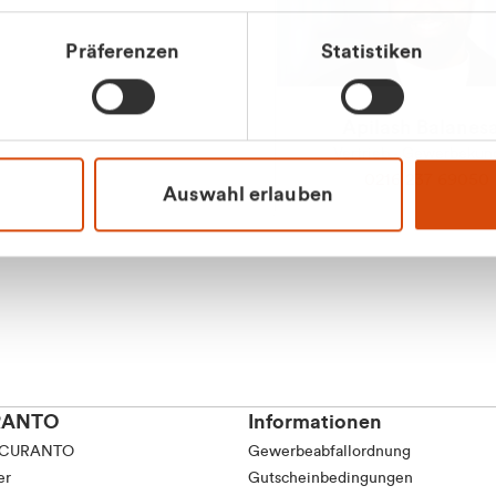
tkunde (inkl. MwSt.)
Präferenzen
Statistiken
tskunde (exkl. MwSt.)
Apilash Balanes
Vertrieb - Gewerbeku
0216 237 69050
Auswahl erlauben
RANTO
Informationen
 CURANTO
Gewerbeabfallordnung
er
Gutscheinbedingungen