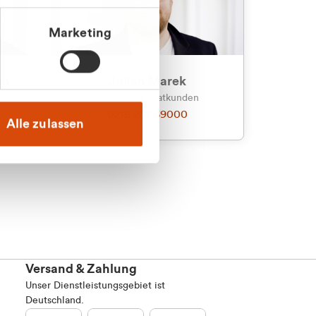
Marketing
an
Julian Marek
nden
Vertrieb - Privatkunden
0216 237 69000
Alle zulassen
Versand & Zahlung
Unser Dienstleistungsgebiet ist
Deutschland.