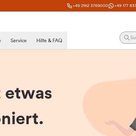
+49 2162 3769000
+49 177 83
e
Service
Hilfe & FAQ
t etwas
niert.