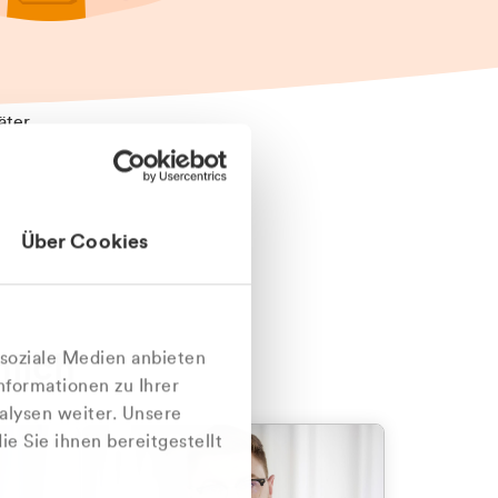
äter
Über Cookies
nlich
 soziale Medien anbieten
nformationen zu Ihrer
alysen weiter. Unsere
e Sie ihnen bereitgestellt