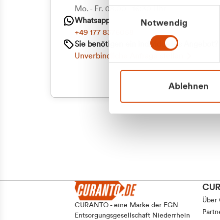
Priva
Mo. - Fr. 08.00 - 16:30 Uhr
Einwilligungsauswahl
Whatsapp
Notwendig
Geschäf
+49 177 8376058
Sie benötigen ein individuelles Angebot?
Unverbindliche Anfrage stellen
Ablehnen
CU
Über
CURANTO - eine Marke der EGN
Partn
Entsorgungsgesellschaft Niederrhein