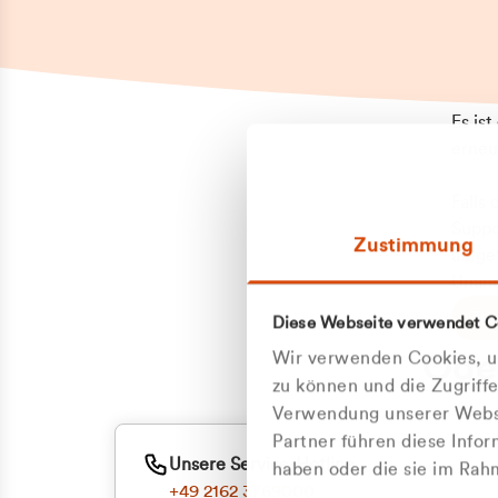
Es is
erneu
Falls
Suppo
Zustimmung
aufge
Unann
Zum
Diese Webseite verwendet C
Z
Oder
Wir verwenden Cookies, um
Kun
zu können und die Zugriff
Verwendung unserer Websi
Partner führen diese Info
ge
Unsere Service-Hotline
haben oder die sie im Ra
+49 2162 3769000