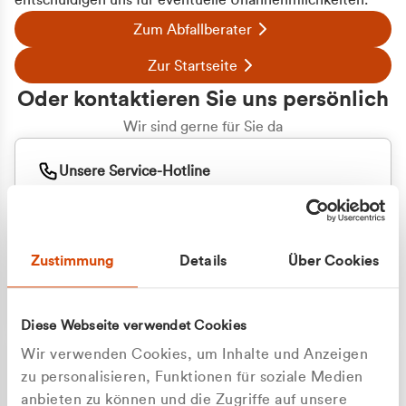
entschuldigen uns für eventuelle Unannehmlichkeiten.
Zum Abfallberater
Zur Startseite
Oder kontaktieren Sie uns persönlich
Wir sind gerne für Sie da
Unsere Service-Hotline
+49 2162 3769000
Mo. - Fr. 08.00 - 16:30 Uhr
Whatsapp
+49 177 8376058
Zustimmung
Details
Über Cookies
Sie benötigen ein individuelles Angebot?
Unverbindliche Anfrage stellen
Diese Webseite verwendet Cookies
Wir verwenden Cookies, um Inhalte und Anzeigen
zu personalisieren, Funktionen für soziale Medien
anbieten zu können und die Zugriffe auf unsere