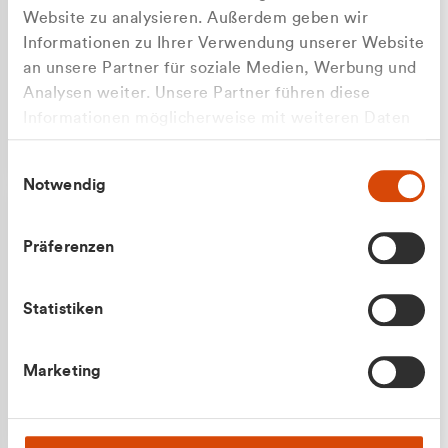
Website zu analysieren. Außerdem geben wir
Informationen zu Ihrer Verwendung unserer Website
an unsere Partner für soziale Medien, Werbung und
Analysen weiter. Unsere Partner führen diese
Apilash Balanesan
Informationen möglicherweise mit weiteren Daten
Vertrieb - Gewerbekunden
Zu welcher Kundengruppe
zusammen, die Sie ihnen bereitgestellt haben oder
0216 237 69050
Einwilligungsauswahl
die sie im Rahmen Ihrer Nutzung der Dienste
gehören Sie?
Notwendig
gesammelt haben.
Privatkunde (inkl. MwSt.)
Präferenzen
Geschäftskunde (exkl. MwSt.)
Statistiken
Julian Marek
Marketing
Vertrieb - Privatkunden
0216 237 69000