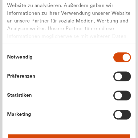
Website zu analysieren. Außerdem geben wir
Informationen zu Ihrer Verwendung unserer Website
an unsere Partner für soziale Medien, Werbung und
Analysen weiter. Unsere Partner führen diese
Apilash Balanesan
Informationen möglicherweise mit weiteren Daten
Vertrieb - Gewerbekunden
Zu welcher Kundengruppe
zusammen, die Sie ihnen bereitgestellt haben oder
0216 237 69050
Einwilligungsauswahl
die sie im Rahmen Ihrer Nutzung der Dienste
gehören Sie?
Notwendig
gesammelt haben.
Privatkunde (inkl. MwSt.)
Präferenzen
Geschäftskunde (exkl. MwSt.)
Statistiken
Julian Marek
Marketing
Vertrieb - Privatkunden
0216 237 69000