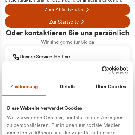
entschuldigen uns für eventuelle Unannehmlichkeiten.
Zum Abfallberater
Zur Startseite
Oder kontaktieren Sie uns persönlich
Wir sind gerne für Sie da
Unsere Service-Hotline
+49 2162 3769000
Mo. - Fr. 08.00 - 16:30 Uhr
Whatsapp
+49 177 8376058
Zustimmung
Details
Über Cookies
Sie benötigen ein individuelles Angebot?
Unverbindliche Anfrage stellen
Diese Webseite verwendet Cookies
Wir verwenden Cookies, um Inhalte und Anzeigen
zu personalisieren, Funktionen für soziale Medien
anbieten zu können und die Zugriffe auf unsere