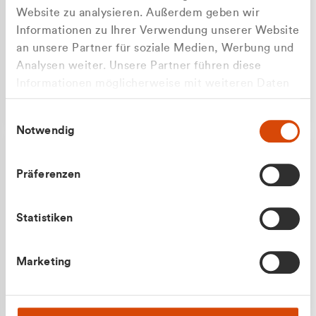
Website zu analysieren. Außerdem geben wir
Informationen zu Ihrer Verwendung unserer Website
an unsere Partner für soziale Medien, Werbung und
Analysen weiter. Unsere Partner führen diese
Apilash Balanesan
Informationen möglicherweise mit weiteren Daten
Vertrieb - Gewerbekunden
zusammen, die Sie ihnen bereitgestellt haben oder
0216 237 69050
Einwilligungsauswahl
die sie im Rahmen Ihrer Nutzung der Dienste
Notwendig
gesammelt haben.
Präferenzen
Statistiken
Julian Marek
Marketing
Vertrieb - Privatkunden
0216 237 69000