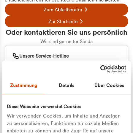
entschuldigen uns für eventuelle Unannehmlichkeiten.
Zum Abfallberater
Zur Startseite
Oder kontaktieren Sie uns persönlich
Wir sind gerne für Sie da
Unsere Service-Hotline
+49 2162 3769000
Mo. - Fr. 08.00 - 16:30 Uhr
Whatsapp
+49 177 8376058
Zustimmung
Details
Über Cookies
Sie benötigen ein individuelles Angebot?
Unverbindliche Anfrage stellen
Diese Webseite verwendet Cookies
Wir verwenden Cookies, um Inhalte und Anzeigen
zu personalisieren, Funktionen für soziale Medien
anbieten zu können und die Zugriffe auf unsere