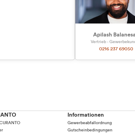
tkunde (inkl. MwSt.)
tskunde (exkl. MwSt.)
Apilash Balanes
Vertrieb - Gewerbeku
0216 237 69050
RANTO
Informationen
 CURANTO
Gewerbeabfallordnung
er
Gutscheinbedingungen