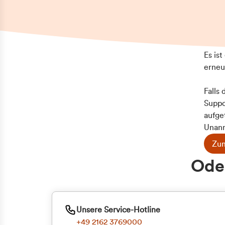
Es is
erneu
Falls
Suppo
aufge
Unann
Zum
Z
Oder
Kun
ge
Unsere Service-Hotline
+49 2162 3769000