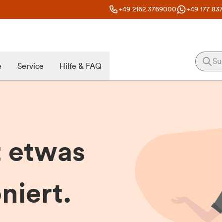
+49 2162 3769000
+49 177 83
e
Service
Hilfe & FAQ
t etwas
niert.