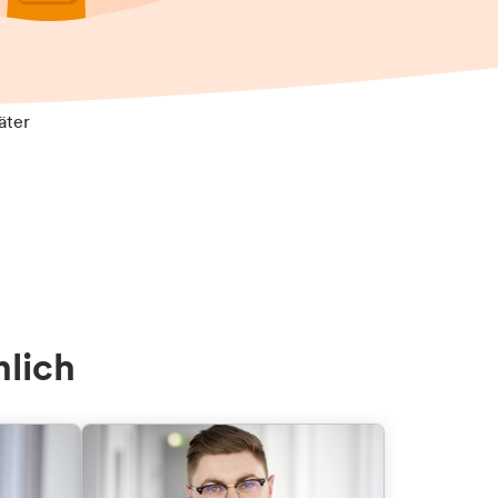
äter
nlich