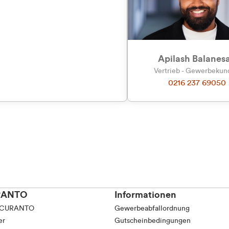
tkunde (inkl. MwSt.)
tskunde (exkl. MwSt.)
Apilash Balanes
Vertrieb - Gewerbeku
0216 237 69050
RANTO
Informationen
 CURANTO
Gewerbeabfallordnung
er
Gutscheinbedingungen