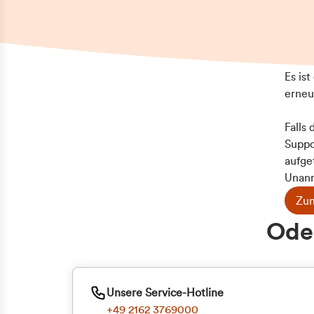
Es is
erneu
Falls
Suppo
aufge
Unann
Zum
Z
Oder
Kun
ge
Unsere Service-Hotline
+49 2162 3769000