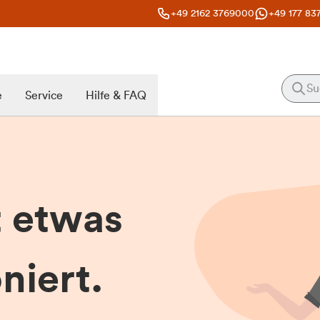
+49 2162 3769000
+49 177 83
e
Service
Hilfe & FAQ
t etwas
niert.