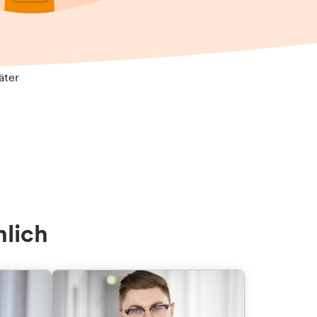
äter
nlich