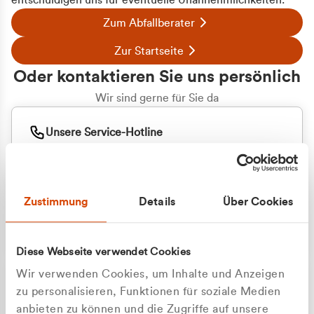
entschuldigen uns für eventuelle Unannehmlichkeiten.
Zum Abfallberater
Zur Startseite
Oder kontaktieren Sie uns persönlich
Wir sind gerne für Sie da
Unsere Service-Hotline
+49 2162 3769000
Mo. - Fr. 08.00 - 16:30 Uhr
Whatsapp
+49 177 8376058
Zustimmung
Details
Über Cookies
Sie benötigen ein individuelles Angebot?
Unverbindliche Anfrage stellen
Diese Webseite verwendet Cookies
Wir verwenden Cookies, um Inhalte und Anzeigen
zu personalisieren, Funktionen für soziale Medien
anbieten zu können und die Zugriffe auf unsere