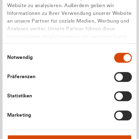
Website zu analysieren. Außerdem geben wir
Informationen zu Ihrer Verwendung unserer Website
an unsere Partner für soziale Medien, Werbung und
Analysen weiter. Unsere Partner führen diese
Apilash Balanesan
Informationen möglicherweise mit weiteren Daten
Vertrieb - Gewerbekunden
zusammen, die Sie ihnen bereitgestellt haben oder
0216 237 69050
Einwilligungsauswahl
die sie im Rahmen Ihrer Nutzung der Dienste
Notwendig
gesammelt haben.
Präferenzen
Statistiken
Julian Marek
Marketing
Vertrieb - Privatkunden
0216 237 69000