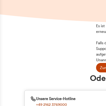
Es is
erneu
Falls
Suppo
aufge
Unann
Zum
Z
Oder
Kun
ge
Unsere Service-Hotline
+49 2162 3769000