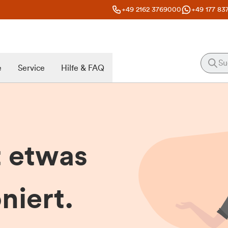
+49 2162 3769000
+49 177 83
e
Service
Hilfe & FAQ
t etwas
niert.