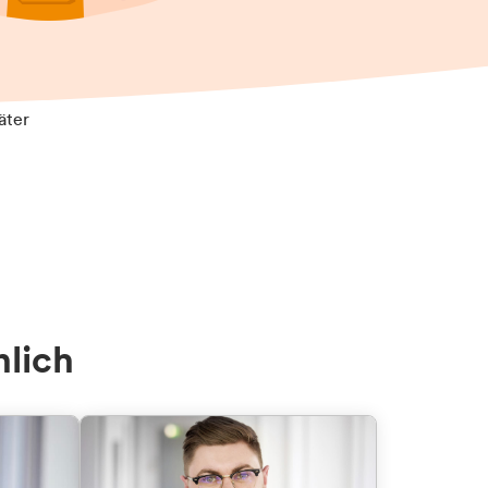
äter
nlich