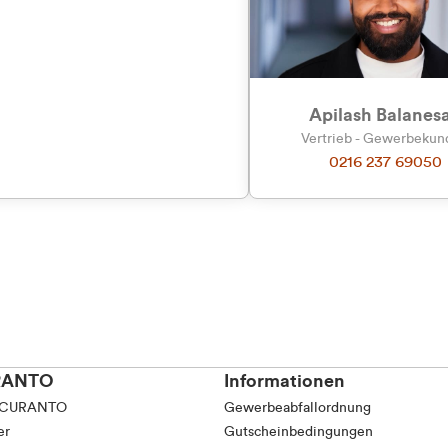
tkunde (inkl. MwSt.)
tskunde (exkl. MwSt.)
Apilash Balanes
Vertrieb - Gewerbeku
0216 237 69050
RANTO
Informationen
 CURANTO
Gewerbeabfallordnung
er
Gutscheinbedingungen