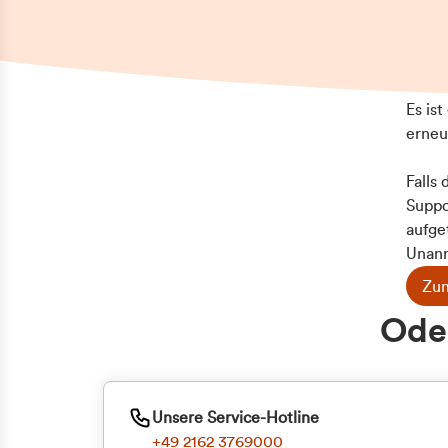
Es is
erneu
Falls
Suppo
aufge
Unann
Zum
Z
Oder
Kun
ge
Unsere Service-Hotline
+49 2162 3769000