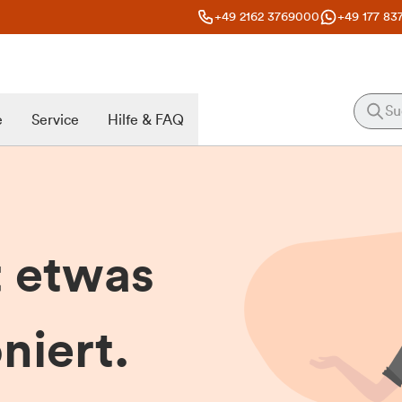
+49 2162 3769000
+49 177 83
e
Service
Hilfe & FAQ
t etwas
niert.