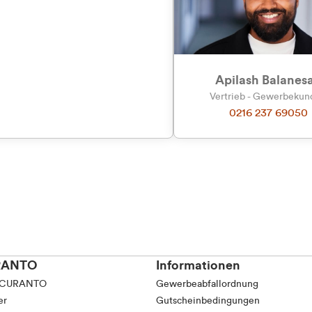
tkunde (inkl. MwSt.)
tskunde (exkl. MwSt.)
Apilash Balanes
Vertrieb - Gewerbeku
0216 237 69050
RANTO
Informationen
 CURANTO
Gewerbeabfallordnung
er
Gutscheinbedingungen