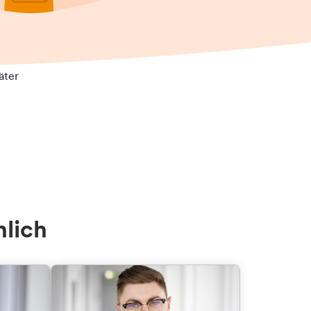
äter
nlich