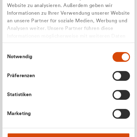
Website zu analysieren. Außerdem geben wir
Informationen zu Ihrer Verwendung unserer Website
an unsere Partner für soziale Medien, Werbung und
Analysen weiter. Unsere Partner führen diese
Apilash Balanesan
Informationen möglicherweise mit weiteren Daten
Vertrieb - Gewerbekunden
zusammen, die Sie ihnen bereitgestellt haben oder
0216 237 69050
Einwilligungsauswahl
die sie im Rahmen Ihrer Nutzung der Dienste
Notwendig
gesammelt haben.
Präferenzen
Statistiken
Julian Marek
Marketing
Vertrieb - Privatkunden
0216 237 69000