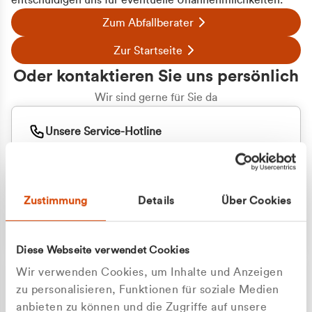
entschuldigen uns für eventuelle Unannehmlichkeiten.
Zum Abfallberater
Zur Startseite
Oder kontaktieren Sie uns persönlich
Wir sind gerne für Sie da
Unsere Service-Hotline
+49 2162 3769000
Mo. - Fr. 08.00 - 16:30 Uhr
Whatsapp
+49 177 8376058
Zustimmung
Details
Über Cookies
Sie benötigen ein individuelles Angebot?
Unverbindliche Anfrage stellen
Diese Webseite verwendet Cookies
Wir verwenden Cookies, um Inhalte und Anzeigen
zu personalisieren, Funktionen für soziale Medien
anbieten zu können und die Zugriffe auf unsere