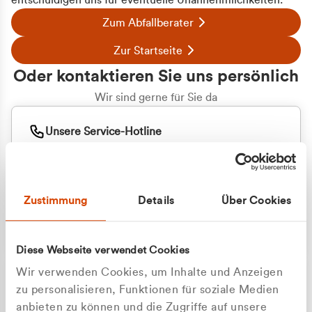
entschuldigen uns für eventuelle Unannehmlichkeiten.
Zum Abfallberater
Zur Startseite
Oder kontaktieren Sie uns persönlich
Wir sind gerne für Sie da
Unsere Service-Hotline
+49 2162 3769000
Mo. - Fr. 08.00 - 16:30 Uhr
Whatsapp
+49 177 8376058
Zustimmung
Details
Über Cookies
Sie benötigen ein individuelles Angebot?
Unverbindliche Anfrage stellen
Diese Webseite verwendet Cookies
Wir verwenden Cookies, um Inhalte und Anzeigen
zu personalisieren, Funktionen für soziale Medien
anbieten zu können und die Zugriffe auf unsere