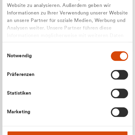
Website zu analysieren. Außerdem geben wir
Informationen zu Ihrer Verwendung unserer Website
an unsere Partner für soziale Medien, Werbung und
Analysen weiter. Unsere Partner führen diese
Apilash Balanesan
Informationen möglicherweise mit weiteren Daten
Vertrieb - Gewerbekunden
Zu welcher Kundengruppe
zusammen, die Sie ihnen bereitgestellt haben oder
0216 237 69050
Einwilligungsauswahl
die sie im Rahmen Ihrer Nutzung der Dienste
gehören Sie?
Notwendig
gesammelt haben.
Privatkunde (inkl. MwSt.)
Präferenzen
Geschäftskunde (exkl. MwSt.)
Statistiken
Julian Marek
Marketing
Vertrieb - Privatkunden
0216 237 69000