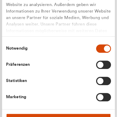
Website zu analysieren. Außerdem geben wir
Informationen zu Ihrer Verwendung unserer Website
an unsere Partner für soziale Medien, Werbung und
Analysen weiter. Unsere Partner führen diese
Apilash Balanesan
Informationen möglicherweise mit weiteren Daten
Vertrieb - Gewerbekunden
Zu welcher Kundengruppe
zusammen, die Sie ihnen bereitgestellt haben oder
0216 237 69050
Einwilligungsauswahl
die sie im Rahmen Ihrer Nutzung der Dienste
gehören Sie?
Notwendig
gesammelt haben.
Privatkunde (inkl. MwSt.)
Präferenzen
Geschäftskunde (exkl. MwSt.)
Statistiken
Julian Marek
Marketing
Vertrieb - Privatkunden
0216 237 69000