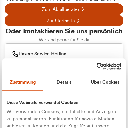
entschuldigen uns für eventuelle Unannehmlichkeiten.
Zum Abfallberater
Zur Startseite
Oder kontaktieren Sie uns persönlich
Wir sind gerne für Sie da
Unsere Service-Hotline
+49 2162 3769000
Mo. - Fr. 08.00 - 16:30 Uhr
Whatsapp
+49 177 8376058
Zustimmung
Details
Über Cookies
Sie benötigen ein individuelles Angebot?
Unverbindliche Anfrage stellen
Diese Webseite verwendet Cookies
Wir verwenden Cookies, um Inhalte und Anzeigen
zu personalisieren, Funktionen für soziale Medien
anbieten zu können und die Zugriffe auf unsere