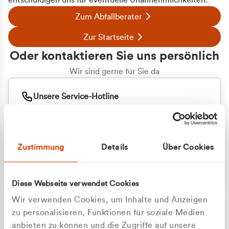
entschuldigen uns für eventuelle Unannehmlichkeiten.
Zum Abfallberater
Zur Startseite
Oder kontaktieren Sie uns persönlich
Wir sind gerne für Sie da
Unsere Service-Hotline
+49 2162 3769000
Mo. - Fr. 08.00 - 16:30 Uhr
Whatsapp
+49 177 8376058
Zustimmung
Details
Über Cookies
Sie benötigen ein individuelles Angebot?
Unverbindliche Anfrage stellen
Diese Webseite verwendet Cookies
Wir verwenden Cookies, um Inhalte und Anzeigen
zu personalisieren, Funktionen für soziale Medien
anbieten zu können und die Zugriffe auf unsere