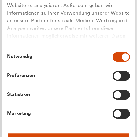
Website zu analysieren. Außerdem geben wir
Informationen zu Ihrer Verwendung unserer Website
an unsere Partner für soziale Medien, Werbung und
Analysen weiter. Unsere Partner führen diese
Apilash Balanesan
Informationen möglicherweise mit weiteren Daten
Vertrieb - Gewerbekunden
Zu welcher Kundengruppe
zusammen, die Sie ihnen bereitgestellt haben oder
0216 237 69050
Einwilligungsauswahl
die sie im Rahmen Ihrer Nutzung der Dienste
gehören Sie?
Notwendig
gesammelt haben.
Privatkunde (inkl. MwSt.)
Präferenzen
Geschäftskunde (exkl. MwSt.)
Statistiken
Julian Marek
Marketing
Vertrieb - Privatkunden
0216 237 69000