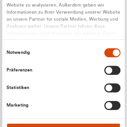
Website zu analysieren. Außerdem geben wir
Informationen zu Ihrer Verwendung unserer Website
an unsere Partner für soziale Medien, Werbung und
Analysen weiter. Unsere Partner führen diese
Apilash Balanesan
Informationen möglicherweise mit weiteren Daten
Vertrieb - Gewerbekunden
Zu welcher Kundengruppe
zusammen, die Sie ihnen bereitgestellt haben oder
0216 237 69050
Einwilligungsauswahl
die sie im Rahmen Ihrer Nutzung der Dienste
gehören Sie?
Notwendig
gesammelt haben.
Privatkunde (inkl. MwSt.)
Präferenzen
Geschäftskunde (exkl. MwSt.)
Statistiken
Julian Marek
Marketing
Vertrieb - Privatkunden
0216 237 69000