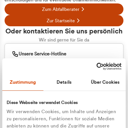
entschuldigen uns für eventuelle Unannehmlichkeiten.
Zum Abfallberater
Zur Startseite
Oder kontaktieren Sie uns persönlich
Wir sind gerne für Sie da
Unsere Service-Hotline
+49 2162 3769000
Mo. - Fr. 08.00 - 16:30 Uhr
Whatsapp
+49 177 8376058
Zustimmung
Details
Über Cookies
Sie benötigen ein individuelles Angebot?
Unverbindliche Anfrage stellen
Diese Webseite verwendet Cookies
Wir verwenden Cookies, um Inhalte und Anzeigen
zu personalisieren, Funktionen für soziale Medien
anbieten zu können und die Zugriffe auf unsere