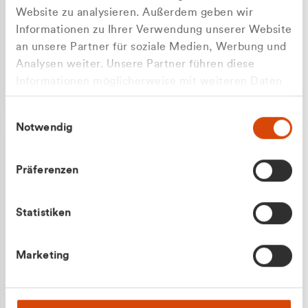
Website zu analysieren. Außerdem geben wir
Informationen zu Ihrer Verwendung unserer Website
an unsere Partner für soziale Medien, Werbung und
Analysen weiter. Unsere Partner führen diese
Apilash Balanesan
Informationen möglicherweise mit weiteren Daten
Vertrieb - Gewerbekunden
Zu welcher Kundengruppe
zusammen, die Sie ihnen bereitgestellt haben oder
0216 237 69050
Einwilligungsauswahl
die sie im Rahmen Ihrer Nutzung der Dienste
gehören Sie?
Notwendig
gesammelt haben.
Privatkunde (inkl. MwSt.)
Präferenzen
Geschäftskunde (exkl. MwSt.)
Statistiken
Julian Marek
Marketing
Vertrieb - Privatkunden
0216 237 69000