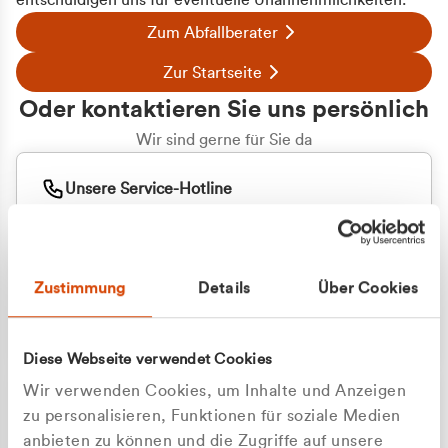
entschuldigen uns für eventuelle Unannehmlichkeiten.
Zum Abfallberater
Zur Startseite
Oder kontaktieren Sie uns persönlich
Wir sind gerne für Sie da
Unsere Service-Hotline
+49 2162 3769000
Mo. - Fr. 08.00 - 16:30 Uhr
Whatsapp
+49 177 8376058
Zustimmung
Details
Über Cookies
Sie benötigen ein individuelles Angebot?
Unverbindliche Anfrage stellen
Diese Webseite verwendet Cookies
Wir verwenden Cookies, um Inhalte und Anzeigen
zu personalisieren, Funktionen für soziale Medien
anbieten zu können und die Zugriffe auf unsere