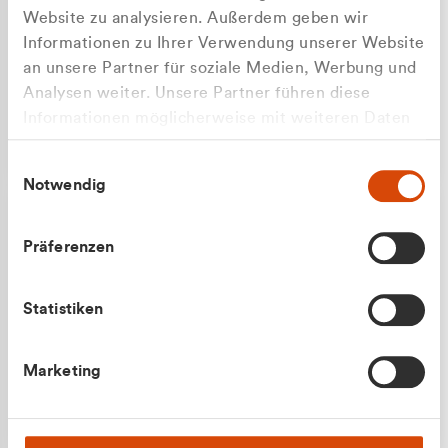
Website zu analysieren. Außerdem geben wir
Informationen zu Ihrer Verwendung unserer Website
an unsere Partner für soziale Medien, Werbung und
Analysen weiter. Unsere Partner führen diese
Apilash Balanesan
Informationen möglicherweise mit weiteren Daten
Vertrieb - Gewerbekunden
Zu welcher Kundengruppe
zusammen, die Sie ihnen bereitgestellt haben oder
0216 237 69050
Einwilligungsauswahl
die sie im Rahmen Ihrer Nutzung der Dienste
gehören Sie?
Notwendig
gesammelt haben.
Privatkunde (inkl. MwSt.)
Präferenzen
Geschäftskunde (exkl. MwSt.)
Statistiken
Julian Marek
Marketing
Vertrieb - Privatkunden
0216 237 69000