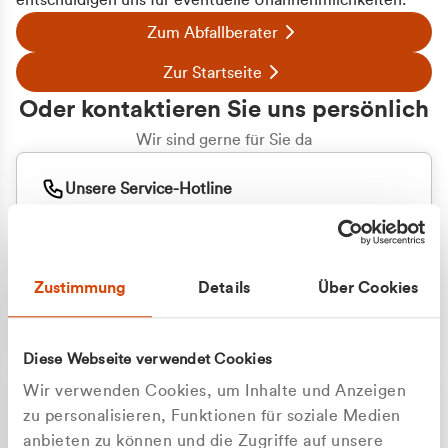
entschuldigen uns für eventuelle Unannehmlichkeiten.
Zum Abfallberater
Zur Startseite
Oder kontaktieren Sie uns persönlich
Wir sind gerne für Sie da
Unsere Service-Hotline
+49 2162 3769000
Mo. - Fr. 08.00 - 16:30 Uhr
Whatsapp
+49 177 8376058
Zustimmung
Details
Über Cookies
Sie benötigen ein individuelles Angebot?
Unverbindliche Anfrage stellen
Diese Webseite verwendet Cookies
Wir verwenden Cookies, um Inhalte und Anzeigen
zu personalisieren, Funktionen für soziale Medien
anbieten zu können und die Zugriffe auf unsere