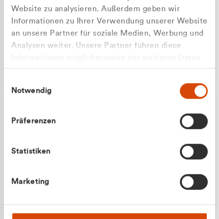
Website zu analysieren. Außerdem geben wir
Informationen zu Ihrer Verwendung unserer Website
an unsere Partner für soziale Medien, Werbung und
Analysen weiter. Unsere Partner führen diese
Apilash Balanesan
Informationen möglicherweise mit weiteren Daten
Vertrieb - Gewerbekunden
Zu welcher Kundengruppe
zusammen, die Sie ihnen bereitgestellt haben oder
0216 237 69050
Einwilligungsauswahl
die sie im Rahmen Ihrer Nutzung der Dienste
gehören Sie?
Notwendig
gesammelt haben.
Privatkunde (inkl. MwSt.)
Präferenzen
Geschäftskunde (exkl. MwSt.)
Statistiken
Julian Marek
Marketing
Vertrieb - Privatkunden
0216 237 69000