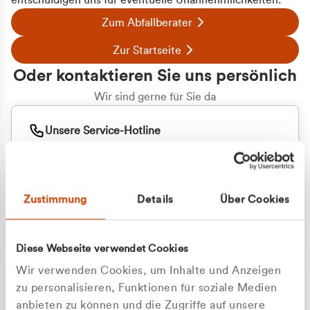
entschuldigen uns für eventuelle Unannehmlichkeiten.
Zum Abfallberater
Zur Startseite
Oder kontaktieren Sie uns persönlich
Wir sind gerne für Sie da
Unsere Service-Hotline
+49 2162 3769000
Mo. - Fr. 08.00 - 16:30 Uhr
Whatsapp
+49 177 8376058
Zustimmung
Details
Über Cookies
Sie benötigen ein individuelles Angebot?
Unverbindliche Anfrage stellen
Diese Webseite verwendet Cookies
Wir verwenden Cookies, um Inhalte und Anzeigen
zu personalisieren, Funktionen für soziale Medien
anbieten zu können und die Zugriffe auf unsere