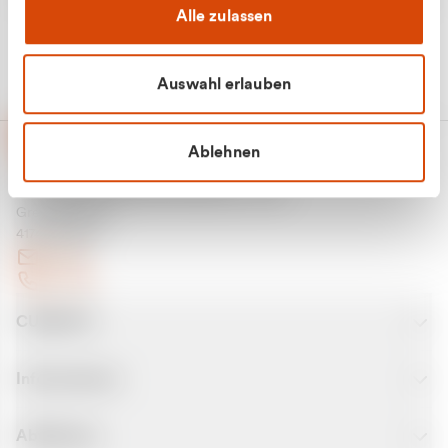
Alle zulassen
Auswahl erlauben
Ablehnen
CURANTO - eine Marke der EGN
Entsorgungsgesellschaft Niederrhein mbH
Greefsallee 1-5
41747 Viersen
E-Mail
Kontakt
CURANTO
Informationen
Abfallarten