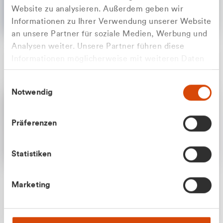
Website zu analysieren. Außerdem geben wir
Informationen zu Ihrer Verwendung unserer Website
an unsere Partner für soziale Medien, Werbung und
Analysen weiter. Unsere Partner führen diese
Apilash Balanesan
Informationen möglicherweise mit weiteren Daten
Vertrieb - Gewerbekunden
Zu welcher Kundengruppe
zusammen, die Sie ihnen bereitgestellt haben oder
0216 237 69050
Einwilligungsauswahl
die sie im Rahmen Ihrer Nutzung der Dienste
gehören Sie?
Notwendig
gesammelt haben.
Privatkunde (inkl. MwSt.)
Präferenzen
Geschäftskunde (exkl. MwSt.)
Statistiken
Julian Marek
Marketing
Vertrieb - Privatkunden
0216 237 69000