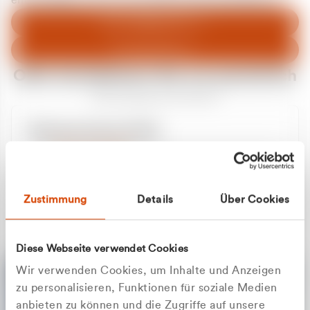
entschuldigen uns für eventuelle Unannehmlichkeiten.
Zum Abfallberater
Zur Startseite
Oder kontaktieren Sie uns persönlich
Wir sind gerne für Sie da
Unsere Service-Hotline
+49 2162 3769000
Mo. - Fr. 08.00 - 16:30 Uhr
Whatsapp
+49 177 8376058
Zustimmung
Details
Über Cookies
Sie benötigen ein individuelles Angebot?
Unverbindliche Anfrage stellen
Diese Webseite verwendet Cookies
Wir verwenden Cookies, um Inhalte und Anzeigen
zu personalisieren, Funktionen für soziale Medien
anbieten zu können und die Zugriffe auf unsere