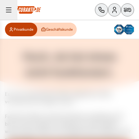
Privatkunde
Geschäftskunde
Huch, da hat etwas
nicht funktioniert.
Es ist ein unerwarteter Fehler aufgetreten. Bitte
versuchen Sie es später erneut.
Falls das Problem weiterhin besteht, kontaktieren Sie
bitte unseren Support und geben Sie, falls möglich,
weitere Informationen zum aufgetretenen Fehler an. Wir