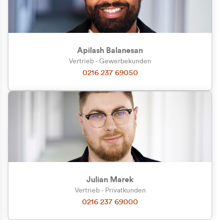
Apilash Balanesan
Vertrieb - Gewerbekunden
Zu welcher Kundengruppe
0216 237 69050
gehören Sie?
Privatkunde (inkl. MwSt.)
Geschäftskunde (exkl. MwSt.)
Julian Marek
Vertrieb - Privatkunden
0216 237 69000