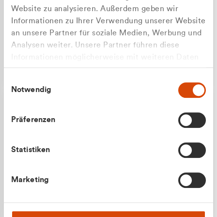
Website zu analysieren. Außerdem geben wir
Informationen zu Ihrer Verwendung unserer Website
an unsere Partner für soziale Medien, Werbung und
Analysen weiter. Unsere Partner führen diese
Apilash Balanesan
Informationen möglicherweise mit weiteren Daten
Vertrieb - Gewerbekunden
zusammen, die Sie ihnen bereitgestellt haben oder
0216 237 69050
Einwilligungsauswahl
die sie im Rahmen Ihrer Nutzung der Dienste
Notwendig
gesammelt haben.
Präferenzen
Statistiken
Julian Marek
Marketing
Vertrieb - Privatkunden
0216 237 69000