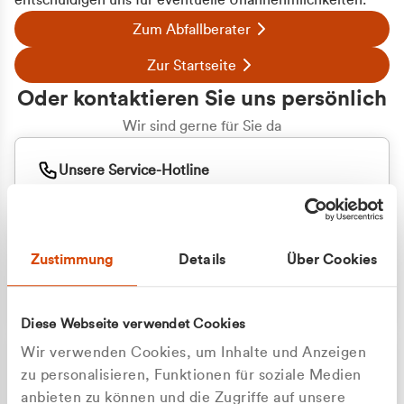
entschuldigen uns für eventuelle Unannehmlichkeiten.
Zum Abfallberater
Zur Startseite
Oder kontaktieren Sie uns persönlich
Wir sind gerne für Sie da
Unsere Service-Hotline
+49 2162 3769000
Mo. - Fr. 08.00 - 16:30 Uhr
Whatsapp
+49 177 8376058
Zustimmung
Details
Über Cookies
Sie benötigen ein individuelles Angebot?
Unverbindliche Anfrage stellen
Diese Webseite verwendet Cookies
Wir verwenden Cookies, um Inhalte und Anzeigen
zu personalisieren, Funktionen für soziale Medien
anbieten zu können und die Zugriffe auf unsere