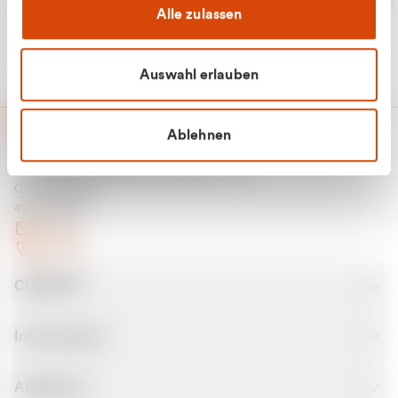
Alle zulassen
Auswahl erlauben
Ablehnen
CURANTO - eine Marke der EGN
Entsorgungsgesellschaft Niederrhein mbH
Greefsallee 1-5
41747 Viersen
E-Mail
Kontakt
CURANTO
Informationen
Abfallarten