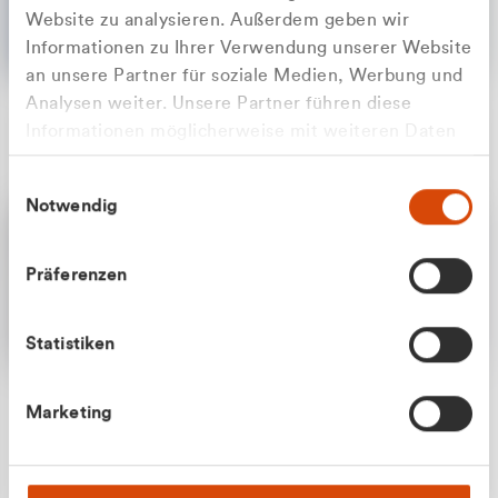
Website zu analysieren. Außerdem geben wir
Informationen zu Ihrer Verwendung unserer Website
an unsere Partner für soziale Medien, Werbung und
Analysen weiter. Unsere Partner führen diese
Apilash Balanesan
Informationen möglicherweise mit weiteren Daten
Vertrieb - Gewerbekunden
Zu welcher Kundengruppe
zusammen, die Sie ihnen bereitgestellt haben oder
0216 237 69050
Einwilligungsauswahl
die sie im Rahmen Ihrer Nutzung der Dienste
gehören Sie?
Notwendig
gesammelt haben.
Privatkunde (inkl. MwSt.)
Präferenzen
Geschäftskunde (exkl. MwSt.)
Statistiken
Julian Marek
Marketing
Vertrieb - Privatkunden
0216 237 69000