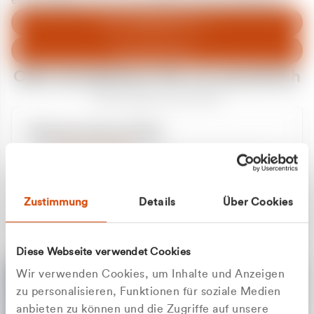
entschuldigen uns für eventuelle Unannehmlichkeiten.
Zum Abfallberater
Zur Startseite
Oder kontaktieren Sie uns persönlich
Wir sind gerne für Sie da
Unsere Service-Hotline
+49 2162 3769000
Mo. - Fr. 08.00 - 16:30 Uhr
Whatsapp
+49 177 8376058
Zustimmung
Details
Über Cookies
Sie benötigen ein individuelles Angebot?
Unverbindliche Anfrage stellen
Diese Webseite verwendet Cookies
Wir verwenden Cookies, um Inhalte und Anzeigen
zu personalisieren, Funktionen für soziale Medien
anbieten zu können und die Zugriffe auf unsere