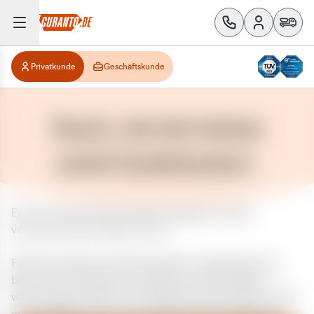
Privatkunde
Geschäftskunde
Huch, da hat etwas
nicht funktioniert.
Es ist ein unerwarteter Fehler aufgetreten. Bitte
versuchen Sie es später erneut.
Falls das Problem weiterhin besteht, kontaktieren Sie
bitte unseren Support und geben Sie, falls möglich,
weitere Informationen zum aufgetretenen Fehler an. Wir