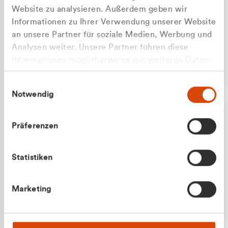
Website zu analysieren. Außerdem geben wir
Informationen zu Ihrer Verwendung unserer Website
an unsere Partner für soziale Medien, Werbung und
Analysen weiter. Unsere Partner führen diese
Apilash Balanesan
Informationen möglicherweise mit weiteren Daten
Vertrieb - Gewerbekunden
zusammen, die Sie ihnen bereitgestellt haben oder
0216 237 69050
Einwilligungsauswahl
die sie im Rahmen Ihrer Nutzung der Dienste
Notwendig
gesammelt haben.
Präferenzen
Statistiken
Julian Marek
Marketing
Vertrieb - Privatkunden
0216 237 69000