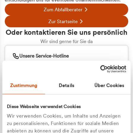
entschuldigen uns für eventuelle Unannehmlichkeiten.
Zum Abfallberater
Zur Startseite
Oder kontaktieren Sie uns persönlich
Wir sind gerne für Sie da
Unsere Service-Hotline
+49 2162 3769000
Mo. - Fr. 08.00 - 16:30 Uhr
Whatsapp
+49 177 8376058
Zustimmung
Details
Über Cookies
Sie benötigen ein individuelles Angebot?
Unverbindliche Anfrage stellen
Diese Webseite verwendet Cookies
Wir verwenden Cookies, um Inhalte und Anzeigen
zu personalisieren, Funktionen für soziale Medien
anbieten zu können und die Zugriffe auf unsere