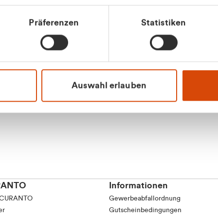
tkunde (inkl. MwSt.)
Präferenzen
Statistiken
tskunde (exkl. MwSt.)
Apilash Balanes
Vertrieb - Gewerbeku
0216 237 69050
Auswahl erlauben
RANTO
Informationen
 CURANTO
Gewerbeabfallordnung
er
Gutscheinbedingungen