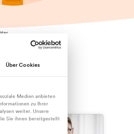
äter
Über Cookies
nlich
 soziale Medien anbieten
nformationen zu Ihrer
alysen weiter. Unsere
e Sie ihnen bereitgestellt