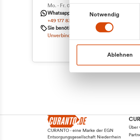
Priva
Mo. - Fr. 08.00 - 16:30 Uhr
Einwilligungsauswahl
Whatsapp
Notwendig
Geschäf
+49 177 8376058
Sie benötigen ein individuelles Angebot?
Unverbindliche Anfrage stellen
Ablehnen
CU
Über
CURANTO - eine Marke der EGN
Partn
Entsorgungsgesellschaft Niederrhein