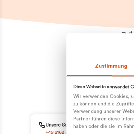
Es is
erneu
Falls
Suppo
Zustimmung
aufge
Unann
Zum
Diese Webseite verwendet C
Z
Oder
Wir verwenden Cookies, um
Kun
zu können und die Zugriff
Verwendung unserer Websi
Partner führen diese Info
ge
Unsere Service-Hotline
haben oder die sie im Ra
+49 2162 3769000