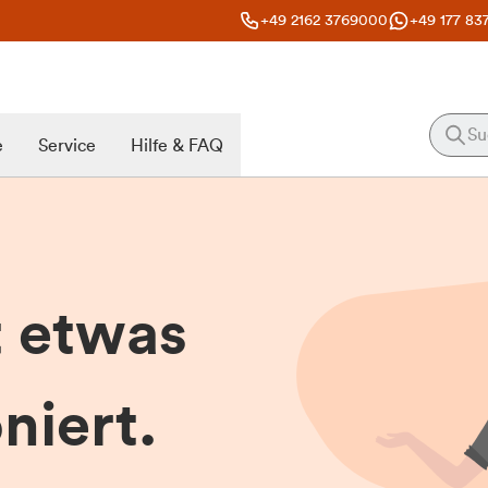
+49 2162 3769000
+49 177 83
e
Service
Hilfe & FAQ
t etwas
niert.