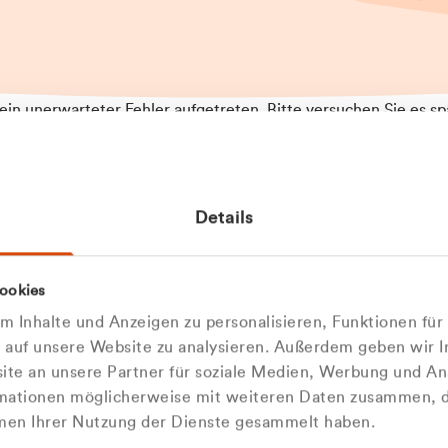
t ein unerwarteter Fehler aufgetreten. Bitte versuchen Sie es sp
t.
 das Problem weiterhin besteht, kontaktieren Sie bitte unseren
rt und geben Sie, falls möglich, weitere Informationen zum
Details
tretenen Fehler an. Wir entschuldigen uns für eventuelle
ehmlichkeiten.
 Abfallberater
Zur Startseite
ookies
u welcher
 kontaktieren Sie uns persö
 Inhalte und Anzeigen zu personalisieren, Funktionen für
dengruppe
e auf unsere Website zu analysieren. Außerdem geben wir I
Wir sind gerne für Sie da
te an unsere Partner für soziale Medien, Werbung und An
rmationen möglicherweise mit weiteren Daten zusammen, di
hören Sie?
hmen Ihrer Nutzung der Dienste gesammelt haben.