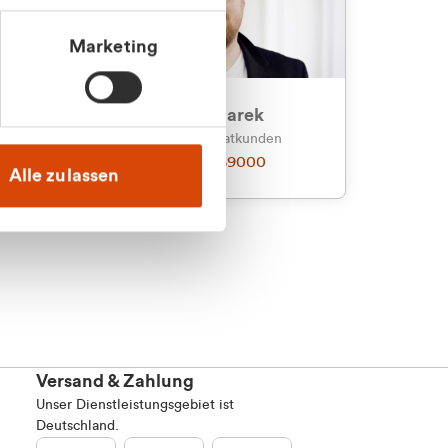
Marketing
an
Julian Marek
nden
Vertrieb - Privatkunden
0216 237 69000
Alle zulassen
Versand & Zahlung
Unser Dienstleistungsgebiet ist
Deutschland.