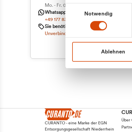
Priva
Mo. - Fr. 08.00 - 16:30 Uhr
Einwilligungsauswahl
Whatsapp
Notwendig
Geschäf
+49 177 8376058
Sie benötigen ein individuelles Angebot?
Unverbindliche Anfrage stellen
Ablehnen
CU
Über
CURANTO - eine Marke der EGN
Partn
Entsorgungsgesellschaft Niederrhein