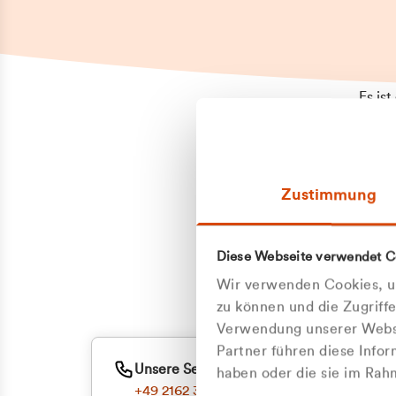
Es is
erneu
Falls
Suppo
Zustimmung
aufge
Unann
Zum
Diese Webseite verwendet C
Z
Oder
Wir verwenden Cookies, um
Kun
zu können und die Zugriff
Verwendung unserer Websi
Partner führen diese Info
ge
Unsere Service-Hotline
haben oder die sie im Ra
+49 2162 3769000