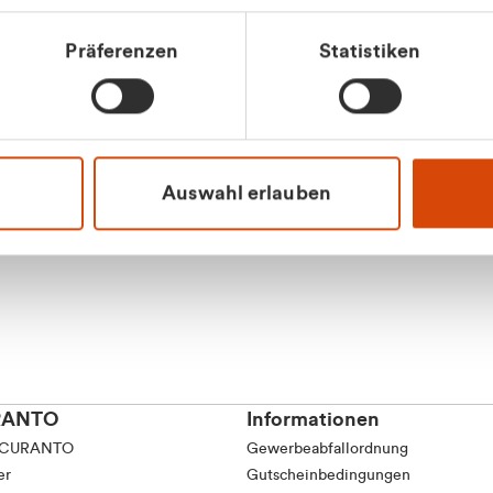
tkunde (inkl. MwSt.)
Präferenzen
Statistiken
tskunde (exkl. MwSt.)
Apilash Balanes
Vertrieb - Gewerbeku
0216 237 69050
Auswahl erlauben
RANTO
Informationen
 CURANTO
Gewerbeabfallordnung
er
Gutscheinbedingungen