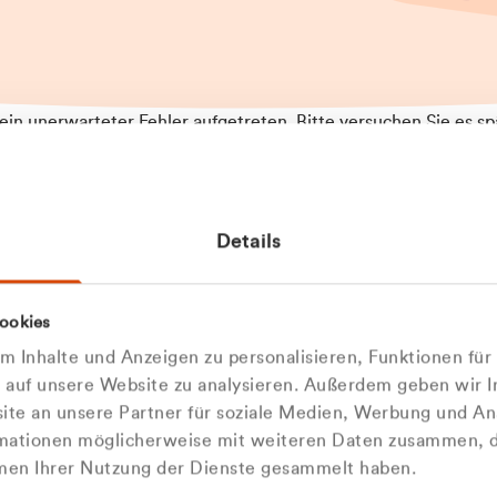
t ein unerwarteter Fehler aufgetreten. Bitte versuchen Sie es sp
t.
 das Problem weiterhin besteht, kontaktieren Sie bitte unseren
rt und geben Sie, falls möglich, weitere Informationen zum
Details
tretenen Fehler an. Wir entschuldigen uns für eventuelle
ehmlichkeiten.
 Abfallberater
Zur Startseite
ookies
u welcher
 kontaktieren Sie uns persö
 Inhalte und Anzeigen zu personalisieren, Funktionen für
dengruppe
e auf unsere Website zu analysieren. Außerdem geben wir I
Wir sind gerne für Sie da
te an unsere Partner für soziale Medien, Werbung und An
rmationen möglicherweise mit weiteren Daten zusammen, di
hören Sie?
hmen Ihrer Nutzung der Dienste gesammelt haben.