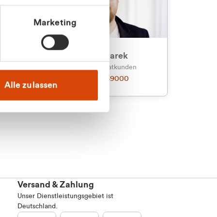
Marketing
an
Julian Marek
nden
Vertrieb - Privatkunden
0216 237 69000
Alle zulassen
Versand & Zahlung
Unser Dienstleistungsgebiet ist
Deutschland.