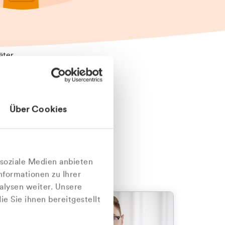
äter
Über Cookies
nlich
 soziale Medien anbieten
nformationen zu Ihrer
alysen weiter. Unsere
e Sie ihnen bereitgestellt