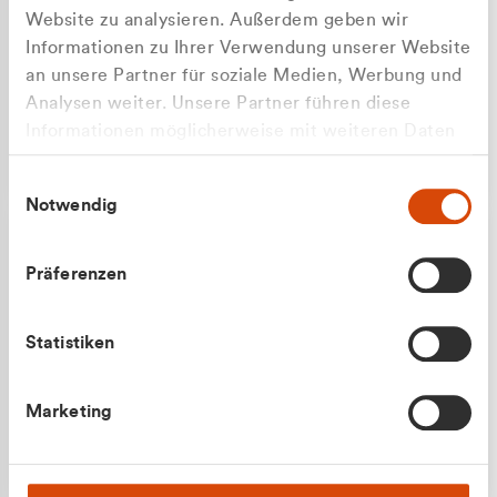
Website zu analysieren. Außerdem geben wir
Informationen zu Ihrer Verwendung unserer Website
an unsere Partner für soziale Medien, Werbung und
Analysen weiter. Unsere Partner führen diese
Apilash Balanesan
Informationen möglicherweise mit weiteren Daten
Vertrieb - Gewerbekunden
zusammen, die Sie ihnen bereitgestellt haben oder
0216 237 69050
Einwilligungsauswahl
die sie im Rahmen Ihrer Nutzung der Dienste
Notwendig
gesammelt haben.
Präferenzen
Statistiken
Julian Marek
Marketing
Vertrieb - Privatkunden
0216 237 69000