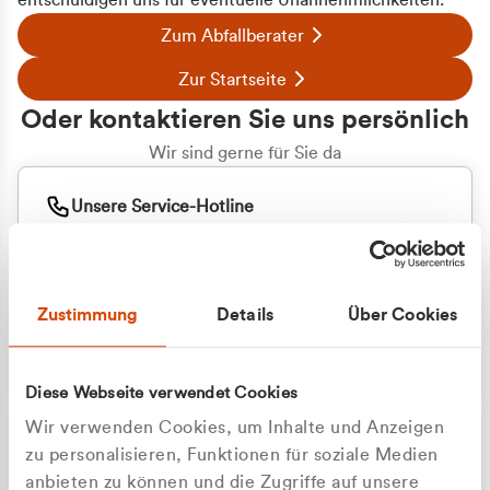
entschuldigen uns für eventuelle Unannehmlichkeiten.
Zum Abfallberater
Zur Startseite
Oder kontaktieren Sie uns persönlich
Wir sind gerne für Sie da
Unsere Service-Hotline
+49 2162 3769000
Mo. - Fr. 08.00 - 16:30 Uhr
Whatsapp
+49 177 8376058
Zustimmung
Details
Über Cookies
Sie benötigen ein individuelles Angebot?
Unverbindliche Anfrage stellen
Diese Webseite verwendet Cookies
Wir verwenden Cookies, um Inhalte und Anzeigen
zu personalisieren, Funktionen für soziale Medien
anbieten zu können und die Zugriffe auf unsere