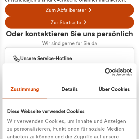
entschuldigen uns für eventuelle Unannehmlichkeiten.
Zum Abfallberater
Zur Startseite
Oder kontaktieren Sie uns persönlich
Wir sind gerne für Sie da
Unsere Service-Hotline
+49 2162 3769000
Mo. - Fr. 08.00 - 16:30 Uhr
Whatsapp
+49 177 8376058
Zustimmung
Details
Über Cookies
Sie benötigen ein individuelles Angebot?
Unverbindliche Anfrage stellen
Diese Webseite verwendet Cookies
Wir verwenden Cookies, um Inhalte und Anzeigen
zu personalisieren, Funktionen für soziale Medien
anbieten zu können und die Zugriffe auf unsere