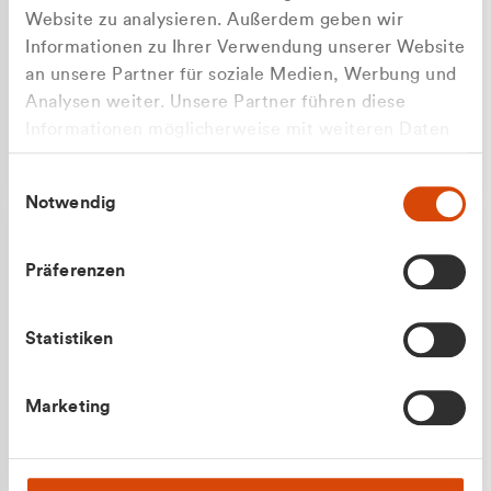
Website zu analysieren. Außerdem geben wir
Informationen zu Ihrer Verwendung unserer Website
an unsere Partner für soziale Medien, Werbung und
Analysen weiter. Unsere Partner führen diese
Apilash Balanesan
Informationen möglicherweise mit weiteren Daten
Vertrieb - Gewerbekunden
zusammen, die Sie ihnen bereitgestellt haben oder
0216 237 69050
Einwilligungsauswahl
die sie im Rahmen Ihrer Nutzung der Dienste
Notwendig
gesammelt haben.
Präferenzen
Statistiken
Julian Marek
Marketing
Vertrieb - Privatkunden
0216 237 69000