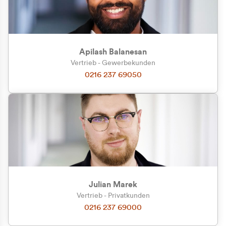
Apilash Balanesan
Vertrieb - Gewerbekunden
Zu welcher Kundengruppe
0216 237 69050
gehören Sie?
Privatkunde (inkl. MwSt.)
Geschäftskunde (exkl. MwSt.)
Julian Marek
Vertrieb - Privatkunden
0216 237 69000